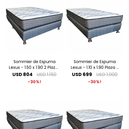
Sommier de Espuma
Sommier de Espuma
Lexus - 1.50 x 1.90 2 Plazas
Lexus - 1.10 x 1.90 Plaza y
Especial
Media
USD
804
USD
1.150
USD
699
USD
1.000
30
30