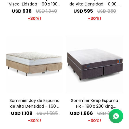
Visco-Elástica - 90 x 190 1
de Alta Densidad - 0.90 x
Plaza
1.90 1 Plaza
USD
938
USD
1.340
USD
595
USD
850
30
30
Sommier Joy de Espuma
Sommier Keep Espuma
de Alta Densidad - 1.60 x
HR - 190 x 200 King
2.00 Queen
Especial
USD
1.109
USD
1.585
USD
1.666
USD
2.380
30
30