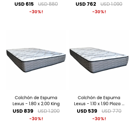
Especial
USD
615
USD
880
USD
762
USD
1.090
30
30
Colchón de Espuma
Colchón de Espuma
Lexus - 1.80 x 2.00 King
Lexus - 1.10 x 1.90 Plaza y
Media
USD
839
USD
1.200
USD
539
USD
770
30
30