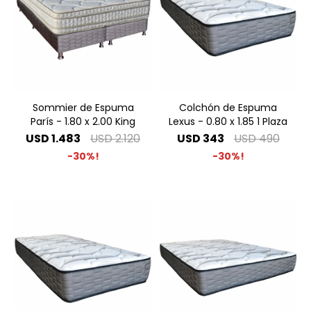
Sommier de Espuma
Colchón de Espuma
París - 1.80 x 2.00 King
Lexus - 0.80 x 1.85 1 Plaza
USD
1.483
USD
2.120
USD
343
USD
490
30
30