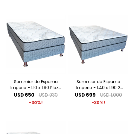
Sommier de Espuma
Sommier de Espuma
Imperio - 1.10 x 1.90 Plaza
Imperio - 1.40 x 1.90 2
y Media
Plazas
USD
650
USD
930
USD
699
USD
1.000
30
30