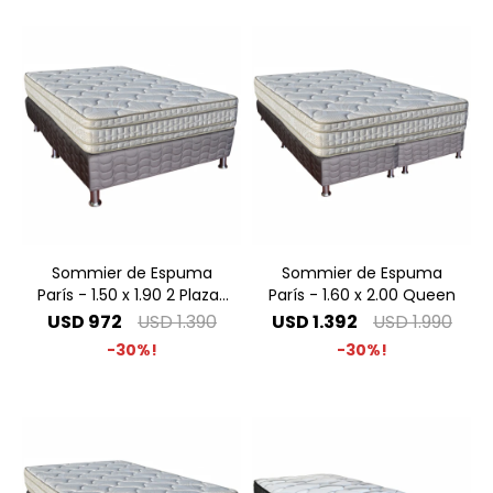
Sommier de Espuma
Sommier de Espuma
París - 1.50 x 1.90 2 Plazas
París - 1.60 x 2.00 Queen
Especial
USD
972
USD
1.390
USD
1.392
USD
1.990
30
30