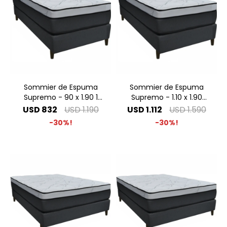
Sommier de Espuma
Sommier de Espuma
Supremo - 90 x 1.90 1
Supremo - 1.10 x 1.90
Plaza
Plaza y Media
USD
832
USD
1.190
USD
1.112
USD
1.590
30
30