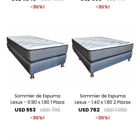
30
30
Sommier de Espuma
Sommier de Espuma
Lexus - 0.90 x 1.90 1 Plaza
Lexus - 1.40 x 1.90 2 Plazas
USD
553
USD
790
USD
762
USD
1.090
30
30