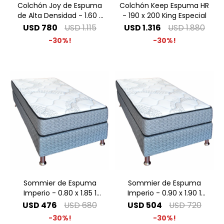
Colchón Joy de Espuma
Colchón Keep Espuma HR
de Alta Densidad - 1.60 x
- 190 x 200 King Especial
2.00 Queen
USD
780
USD
1.115
USD
1.316
USD
1.880
30
30
Sommier de Espuma
Sommier de Espuma
Imperio - 0.80 x 1.85 1
Imperio - 0.90 x 1.90 1
Plaza
Plaza
USD
476
USD
680
USD
504
USD
720
30
30