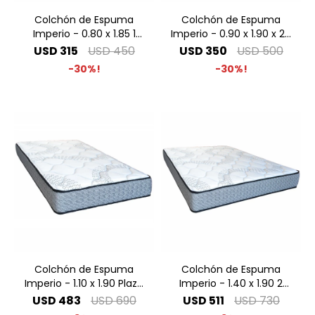
Colchón de Espuma
Colchón de Espuma
Imperio - 0.80 x 1.85 1
Imperio - 0.90 x 1.90 x 24
Plaza
1 Plaza
USD
315
USD
450
USD
350
USD
500
30
30
Colchón de Espuma
Colchón de Espuma
Imperio - 1.10 x 1.90 Plaza
Imperio - 1.40 x 1.90 2
y Media
Plazas
USD
483
USD
690
USD
511
USD
730