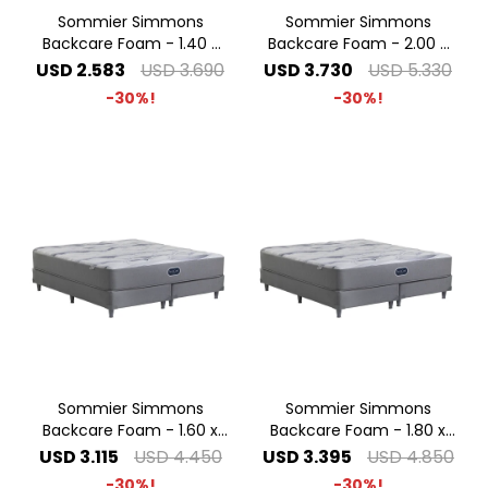
Sommier Simmons
Sommier Simmons
Backcare Foam - 1.40 x
Backcare Foam - 2.00 x
1.90 2 Plazas
2.00 Super King
USD
2.583
USD
3.690
USD
3.730
USD
5.330
30
30
Sommier Simmons
Sommier Simmons
Backcare Foam - 1.60 x
Backcare Foam - 1.80 x
2.00 Queen
2.00 King
USD
3.115
USD
4.450
USD
3.395
USD
4.850
30
30