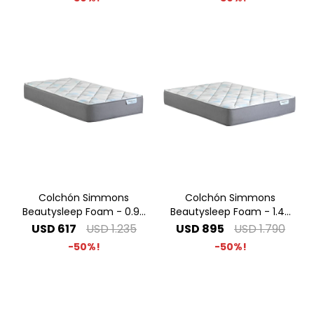
Colchón Simmons
Colchón Simmons
Beautysleep Foam - 0.90
Beautysleep Foam - 1.40
x 1.90 1 Plaza
x 1.90 2 Plazas
USD
617
USD
1.235
USD
895
USD
1.790
50
50