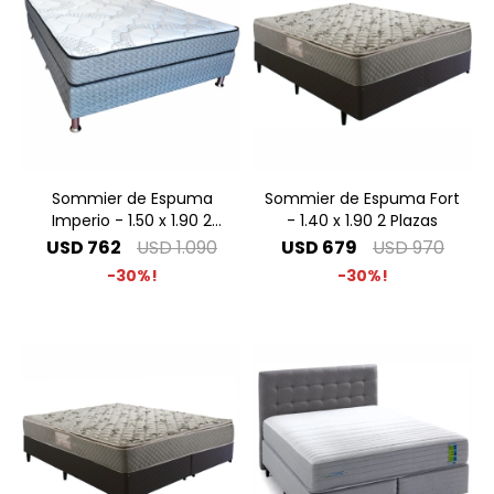
Sommier de Espuma
Sommier de Espuma Fort
Imperio - 1.50 x 1.90 2
- 1.40 x 1.90 2 Plazas
Plazas Especial
USD
762
USD
1.090
USD
679
USD
970
30
30