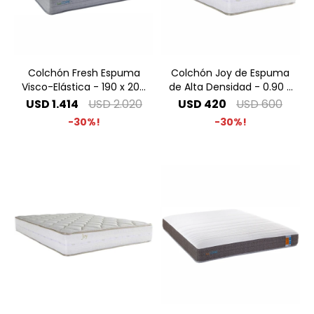
Colchón Fresh Espuma
Colchón Joy de Espuma
Visco-Elástica - 190 x 200
de Alta Densidad - 0.90 x
King Especial
1.90 1 Plaza
USD
1.414
USD
2.020
USD
420
USD
600
30
30