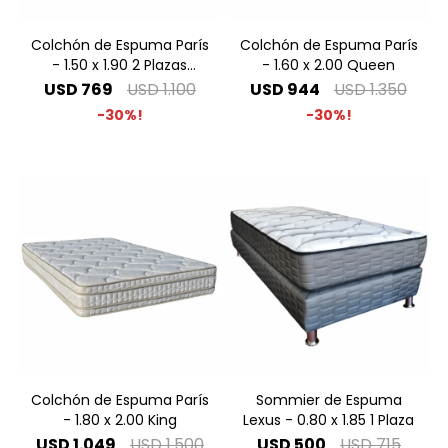
Colchón de Espuma París
Colchón de Espuma París
- 1.50 x 1.90 2 Plazas
- 1.60 x 2.00 Queen
Especial
USD
769
USD
1.100
USD
944
USD
1.350
30
30
Colchón de Espuma París
Sommier de Espuma
- 1.80 x 2.00 King
Lexus - 0.80 x 1.85 1 Plaza
USD
1.049
USD
1.500
USD
500
USD
715