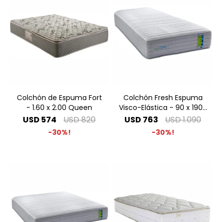
Colchón de Espuma Fort
Colchón Fresh Espuma
- 1.60 x 2.00 Queen
Visco-Elástica - 90 x 190 1
Plaza
USD
574
USD
820
USD
763
USD
1.090
30
30