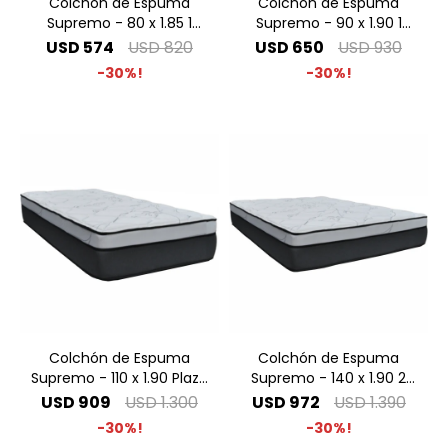
Colchón de Espuma
Colchón de Espuma
Supremo - 80 x 1.85 1
Supremo - 90 x 1.90 1
Plaza
Plaza
USD
574
USD
820
USD
650
USD
930
30
30
Colchón de Espuma
Colchón de Espuma
Supremo - 110 x 1.90 Plaza
Supremo - 140 x 1.90 2
y Media
Plazas
USD
909
USD
1.300
USD
972
USD
1.390
30
30