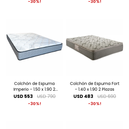
30
30
Colchón de Espuma
Colchón de Espuma Fort
Imperio - 1.50 x 1.90 2
- 1.40 x 1.90 2 Plazas
Plazas Especial
USD
553
USD
790
USD
483
USD
690
30
30