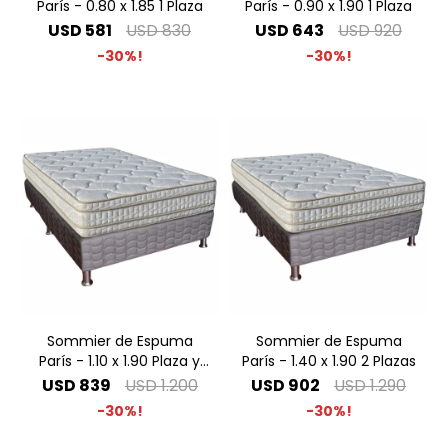
París - 0.80 x 1.85 1 Plaza
París - 0.90 x 1.90 1 Plaza
USD
581
USD
830
USD
643
USD
920
30
30
Sommier de Espuma
Sommier de Espuma
París - 1.10 x 1.90 Plaza y
París - 1.40 x 1.90 2 Plazas
Media
USD
839
USD
1.200
USD
902
USD
1.290
30
30