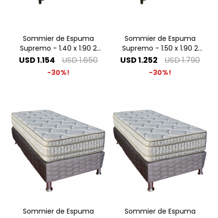
Sommier de Espuma
Sommier de Espuma
Supremo - 1.40 x 1.90 2
Supremo - 1.50 x 1.90 2
Plazas
Plazas Especial
USD
1.154
USD
1.650
USD
1.252
USD
1.790
30
30
Sommier de Espuma
Sommier de Espuma