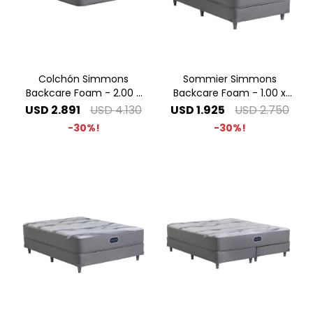
Colchón Simmons
Sommier Simmons
Backcare Foam - 2.00 x
Backcare Foam - 1.00 x
2.00 Super King
2.00 1 Plaza Especial
USD
2.891
USD
4.130
USD
1.925
USD
2.750
30
30