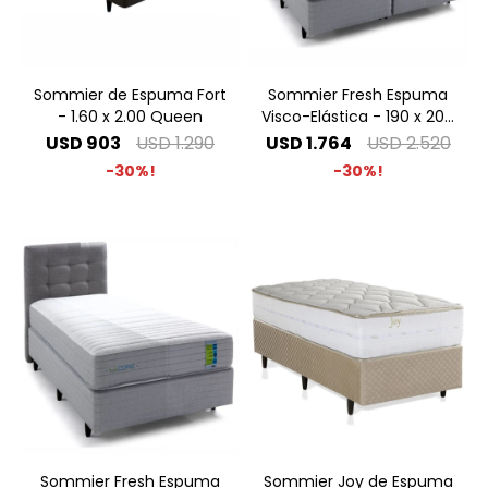
Sommier de Espuma Fort
Sommier Fresh Espuma
- 1.60 x 2.00 Queen
Visco-Elástica - 190 x 200
King Especial
USD
903
USD
1.290
USD
1.764
USD
2.520
30
30
Sommier Fresh Espuma
Sommier Joy de Espuma