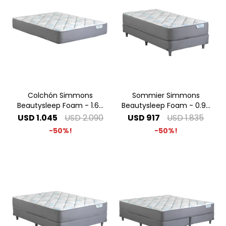
Colchón Simmons
Sommier Simmons
Beautysleep Foam - 1.60
Beautysleep Foam - 0.90
x 2.00 Queen
x 1.90 1 Plaza
USD
1.045
USD
2.090
USD
917
USD
1.835
50
50