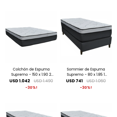
Colchón de Espuma
Sommier de Espuma
Supremo - 150 x 1.90 2
Supremo - 80 x 1.85 1
Plazas Especial
Plaza
USD
1.042
USD
1.490
USD
741
USD
1.060
30
30