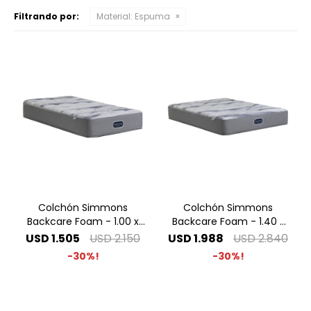
Filtrando por:
Material:
Espuma
Colchón Simmons
Colchón Simmons
Backcare Foam - 1.00 x
Backcare Foam - 1.40 x
2.00 1 Plaza Especial
1.90 2 Plazas
USD
1.505
USD
2.150
USD
1.988
USD
2.840
30
30