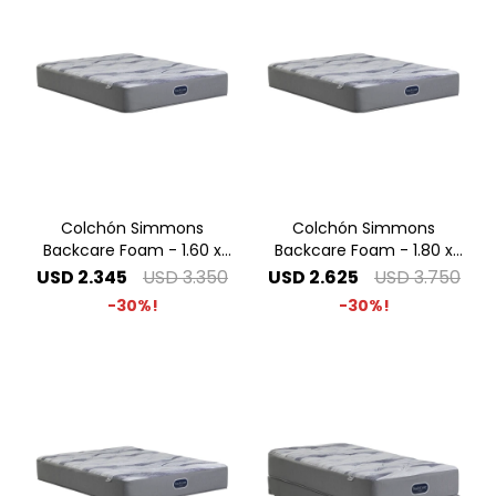
Colchón Simmons
Colchón Simmons
Backcare Foam - 1.60 x
Backcare Foam - 1.80 x
2.00 Queen
2.00 King
USD
2.345
USD
3.350
USD
2.625
USD
3.750
30
30