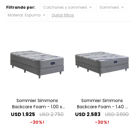
Filtrando por:
Colchones y sommiers
Sommiers
Material:
Espuma
Quitar filtros
Sommier Simmons
Sommier Simmons
Backcare Foam - 1.00 x
Backcare Foam - 1.40 x
2.00 1 Plaza Especial
1.90 2 Plazas
USD
1.925
USD
2.750
USD
2.583
USD
3.690
30
30