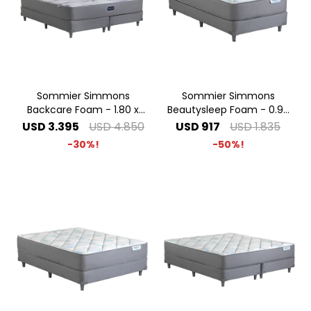
Sommier Simmons
Sommier Simmons
Backcare Foam - 1.80 x
Beautysleep Foam - 0.90
2.00 King
x 1.90 1 Plaza
USD
3.395
USD
4.850
USD
917
USD
1.835
30
50