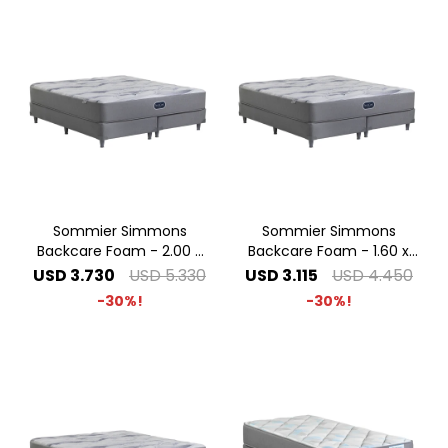
Sommier Simmons
Sommier Simmons
Backcare Foam - 2.00 x
Backcare Foam - 1.60 x
2.00 Super King
2.00 Queen
USD
3.730
USD
5.330
USD
3.115
USD
4.450
30
30