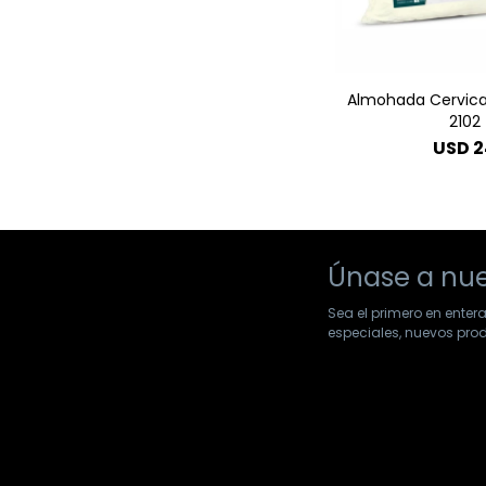
Almohada Cervica
2102
USD
2
Únase a nue
Sea el primero en enter
especiales, nuevos pr