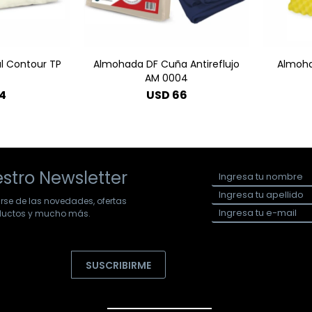
l Contour TP
Almohada DF Cuña Antireflujo
Almoha
AM 0004
4
USD
66
stro Newsletter
arse de las novedades, ofertas
oductos y mucho más.
SUSCRIBIRME