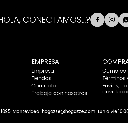
HOLA, CONECTAMOS...?


EMPRESA
COMPR
Empresa
Como co
Tiendas
Términos 
Contacto
Envíos, c
devolucio
Trabaja con nosotros
 1095, Montevideo
-
hogazze@hogazze.com
-
Lun a Vie 10: