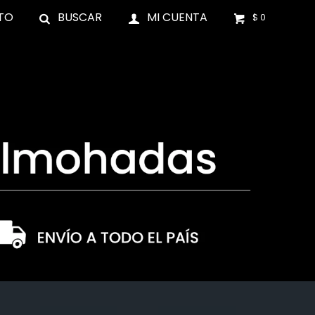
TO
$
0