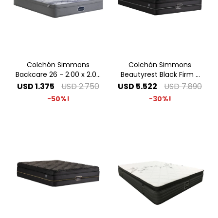
Colchón Simmons
Colchón Simmons
Backcare 26 - 2.00 x 2.00
Beautyrest Black Firm -
Super King
2.00 x 2.00 Super King
USD
1.375
USD
2.750
USD
5.522
USD
7.890
50
30