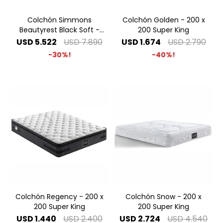
Colchón Simmons
Colchón Golden - 200 x
Beautyrest Black Soft -
200 Super King
2.00 x 2.00 Super King
USD
5.522
USD
7.890
USD
1.674
USD
2.790
30
40
Colchón Regency - 200 x
Colchón Snow - 200 x
200 Super King
200 Super King
USD
1.440
USD
2.400
USD
2.724
USD
4.540