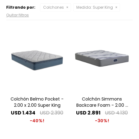
Filtrando por:
Colchones
Medida:
Super King
Quitar filtros
Colchón Belmo Pocket -
Colchón Simmons
2.00 x 2.00 Super King
Backcare Foam - 2.00 x
2.00 Super King
USD
1.434
USD
2.390
USD
2.891
USD
4.130
40
30