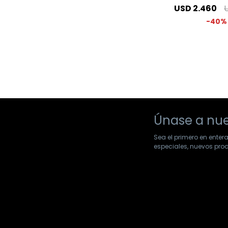
USD
2.460
40
Únase a nue
Sea el primero en enter
especiales, nuevos pr