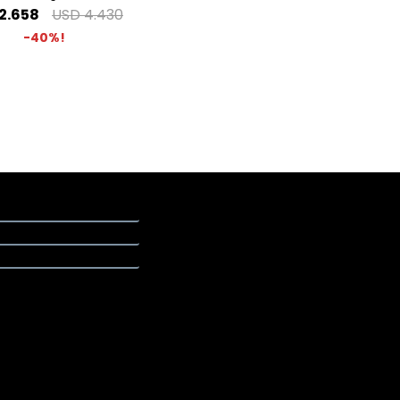
2.658
USD
4.430
40