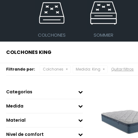
COLCHONES
SOMMIER
COLCHONES KING
Filtrando por:
Colchones
Medida:
King
Quitar filtros
Categorías
Medida
Material
Nivel de comfort