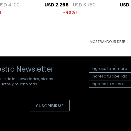
USD
4.100
USD
2.268
USD
3.780
USD
40
MOSTRANDO
15
DE
15
stro Newsletter
arse de las novedades, ofertas
oductos y mucho más.
SUSCRIBIRME