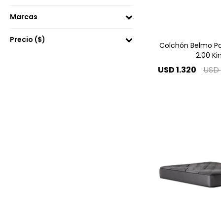
Marcas
Precio
($)
Colchón Belmo Poc
2.00 Ki
USD
1.320
USD