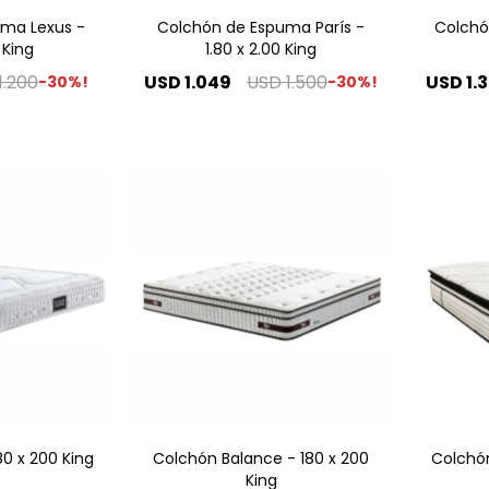
ma Lexus -
Colchón de Espuma París -
Colchó
 King
1.80 x 2.00 King
1.200
USD
1.049
USD
1.500
USD
1.
30
30
0 x 200 King
Colchón Balance - 180 x 200
Colchón
King