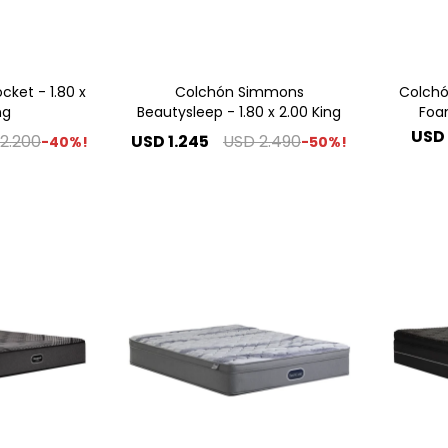
ket - 1.80 x
Colchón Simmons
Colch
ng
Beautysleep - 1.80 x 2.00 King
Foam
USD
2.200
USD
1.245
USD
2.490
40
50