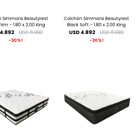
n Simmons Beautyrest
Colchón Simmons Beautyrest
Firm - 1.80 x 2.00 King
Black Soft - 1.80 x 2.00 King
4.892
USD
6.990
USD
4.892
USD
6.990
30
30