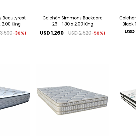
 Beautyrest
Colchón Simmons Backcare
Colchó
x 2.00 King
26 - 1.80 x 2.00 King
Black 
USD
3.590
USD
1.260
USD
2.520
30
50