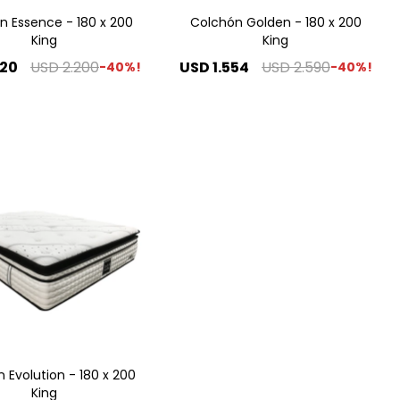
n Essence - 180 x 200
Colchón Golden - 180 x 200
King
King
320
USD
2.200
USD
1.554
USD
2.590
40
40
 Evolution - 180 x 200
King