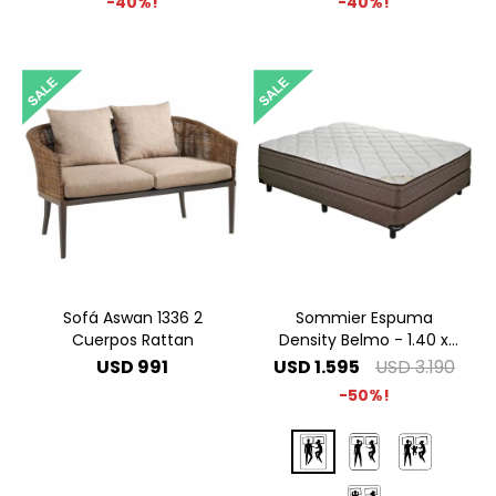
40
40
Sofá Aswan 1336 2
Sommier Espuma
Cuerpos Rattan
Density Belmo - 1.40 x
1.90 2 Plazas
USD
991
USD
1.595
USD
3.190
50