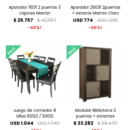
Aparador 11031 2 puertas 3
Aparador 26031 2puertas
cajones Marrón
+ estante Marrón Claro
$
25.757
$
42.957
USD
774
USD
1.290
40
40
Juego de comedor 8
Modular Biblioteca 3
Sillas 60122 / 50012
puertas + estantes
USD
1.044
USD
1.740
$
33.282
$
55.470