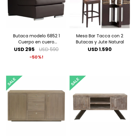
Butaca modelo 6852 1
Mesa Bar Tacca con 2
Cuerpo en cuero
Butacas y Jute Natural
sintético Chocolate
USD
295
USD
590
USD
1.590
50