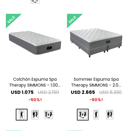
Colchón Espuma Spa
Sommier Espuma Spa
Therapy SIMMONS - 1.00 x
Therapy SIMMONS - 2.00
2.00 1 Plaza Especial
x 2.00 Super King
USD
1.075
USD
2.150
USD
2.665
USD
5.330
50
50