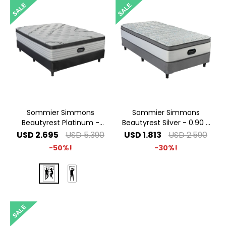
Sommier Simmons
Sommier Simmons
Beautyrest Platinum -
Beautyrest Silver - 0.90 x
1.40 x 1.90 2 Plazas
1.90 1 Plaza
USD
2.695
USD
5.390
USD
1.813
USD
2.590
50
30