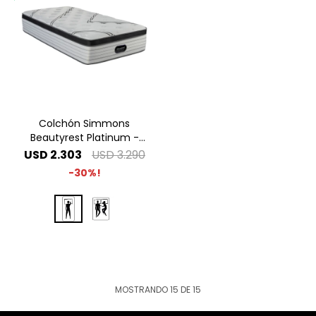
Colchón Simmons
Beautyrest Platinum -
1.00 x 2.00 1 Plaza Especial
USD
2.303
USD
3.290
30
MOSTRANDO
15
DE
15