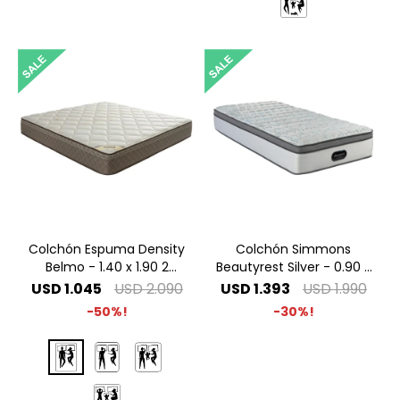
Colchón Espuma Density
Colchón Simmons
Belmo - 1.40 x 1.90 2
Beautyrest Silver - 0.90 x
Plazas
1.90 1 Plaza
USD
1.045
USD
2.090
USD
1.393
USD
1.990
50
30