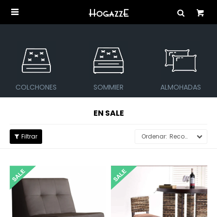

COLCHONES
SOMMIER
ALMOHADAS
EN SALE
Recomendados