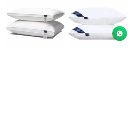
Almohada LZ 002 fibra
Almohada LZ 003 fibra
siliconada premium
siliconada premium
50x70
50x70
USD
60
USD
40