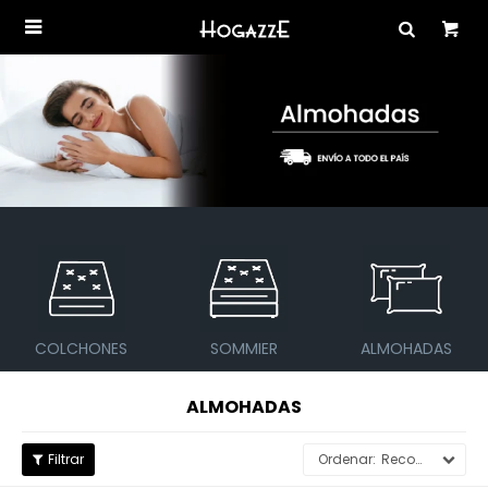

S
SOMMIER
ALMOHADAS
SOFÁS Y BUT
ALMOHADAS
Recomendados