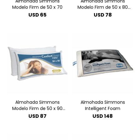
Almohada Simmons
Almohada Simmons
Modelo Firm de 50 x 70
Modelo Firm de 50 x 80
Queen
USD
65
USD
78
Almohada Simmons
Almohada Simmons
Modelo Firm de 50 x 90
Intelligent Foam
King
USD
87
USD
148