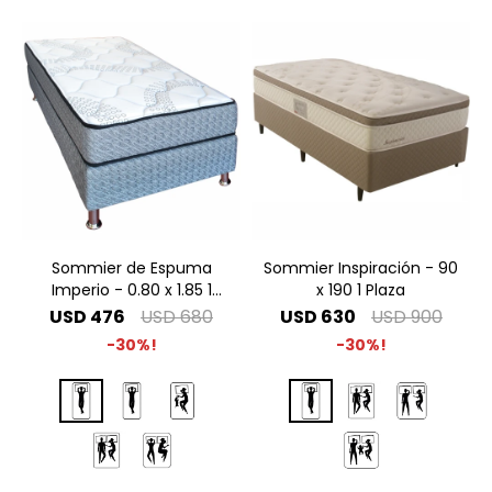
Sommier de Espuma
Sommier Inspiración - 90
Imperio - 0.80 x 1.85 1
x 190 1 Plaza
Plaza
USD
476
USD
680
USD
630
USD
900
30
30