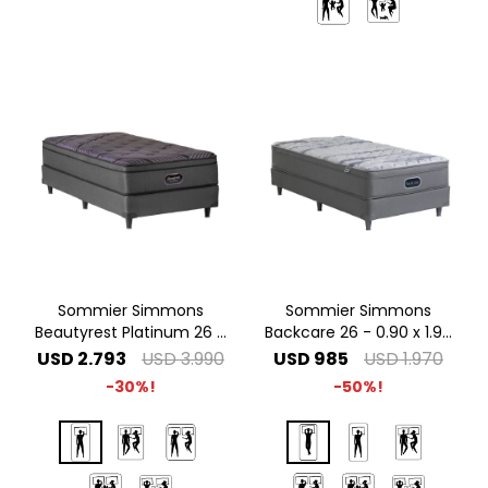
Sommier Simmons
Sommier Simmons
Beautyrest Platinum 26 -
Backcare 26 - 0.90 x 1.90
1.00 x 2.00 1 Plaza Especial
1 Plaza
USD
2.793
USD
3.990
USD
985
USD
1.970
30
50