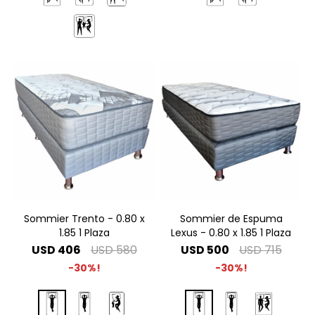
Sommier Trento - 0.80 x
Sommier de Espuma
1.85 1 Plaza
Lexus - 0.80 x 1.85 1 Plaza
USD
406
USD
580
USD
500
USD
715
30
30