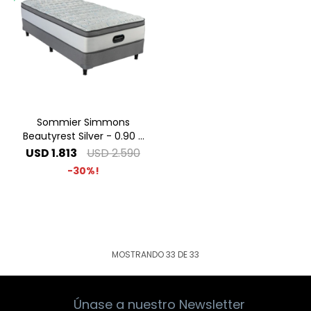
Sommier Simmons
Beautyrest Silver - 0.90 x
1.90 1 Plaza
USD
1.813
USD
2.590
30
MOSTRANDO
33
DE
33
Únase a nuestro Newsletter