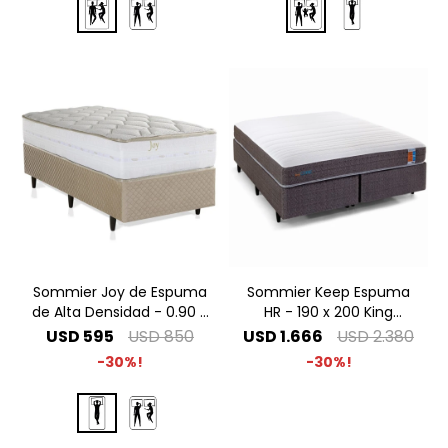
Sommier Joy de Espuma
Sommier Keep Espuma
de Alta Densidad - 0.90 x
HR - 190 x 200 King
1.90 1 Plaza
Especial
USD
595
USD
850
USD
1.666
USD
2.380
30
30