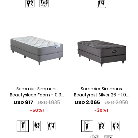
Sommier Simmons
Sommier Simmons
Beautysleep Foam - 0.90
Beautyrest Silver 26 - 1.00
x 1.90 1 Plaza
x 2.00 1 Plaza Especial
USD
917
USD
1.835
USD
2.065
USD
2.950
50
30