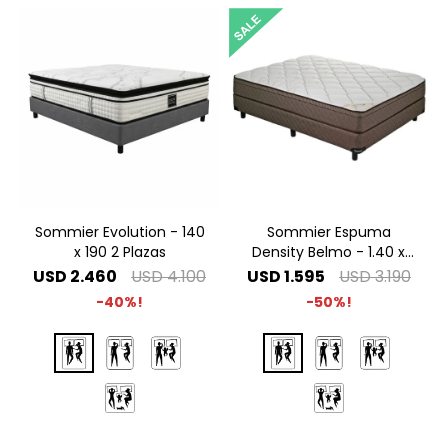
Sommier Evolution - 140
Sommier Espuma
x 190 2 Plazas
Density Belmo - 1.40 x
1.90 2 Plazas
USD
2.460
USD
4.100
USD
1.595
USD
3.190
40
50