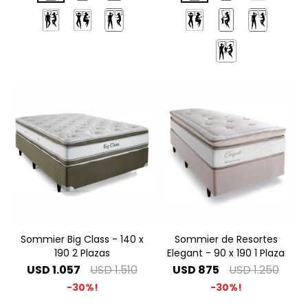
Sommier Big Class - 140 x
Sommier de Resortes
190 2 Plazas
Elegant - 90 x 190 1 Plaza
USD
1.057
USD
1.510
USD
875
USD
1.250
30
30