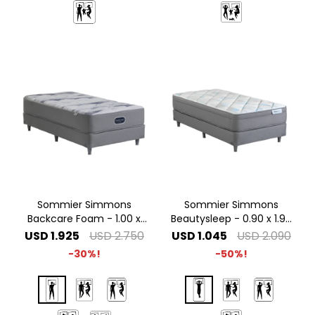
Sommier Simmons
Sommier Simmons
Backcare Foam - 1.00 x
Beautysleep - 0.90 x 1.90
2.00 1 Plaza Especial
1 Plaza
USD
1.925
USD
2.750
USD
1.045
USD
2.090
30
50