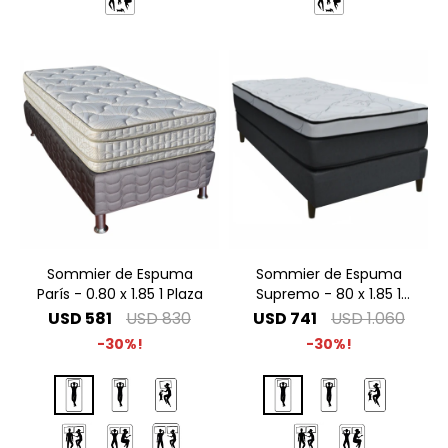
Sommier de Espuma
Sommier de Espuma
París - 0.80 x 1.85 1 Plaza
Supremo - 80 x 1.85 1
Plaza
USD
581
USD
830
USD
741
USD
1.060
30
30