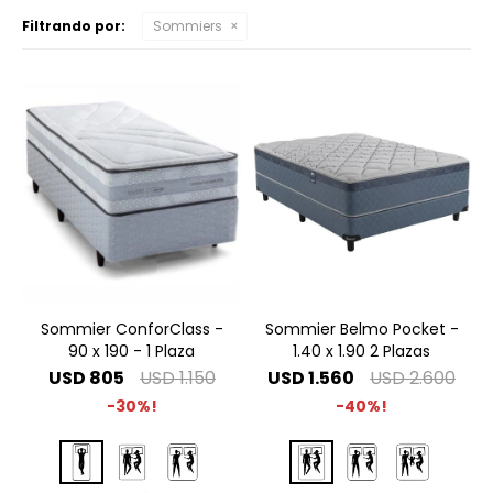
Filtrando por:
Sommiers
Sommier ConforClass -
Sommier Belmo Pocket -
90 x 190 - 1 Plaza
1.40 x 1.90 2 Plazas
USD
805
USD
1.150
USD
1.560
USD
2.600
30
40