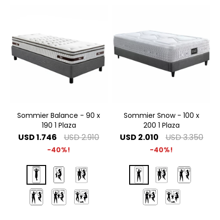
Sommier Balance - 90 x
Sommier Snow - 100 x
190 1 Plaza
200 1 Plaza
USD
1.746
USD
2.910
USD
2.010
USD
3.350
40
40