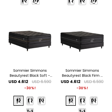
Sommier Simmons
Sommier Simmons
Beautyrest Black Soft -
Beautyrest Black Firm -
1.40 x 1.90 2 Plazas
1.40 x 1.90 2 Plazas
USD
4.612
USD
6.590
USD
4.612
USD
6.590
30
30