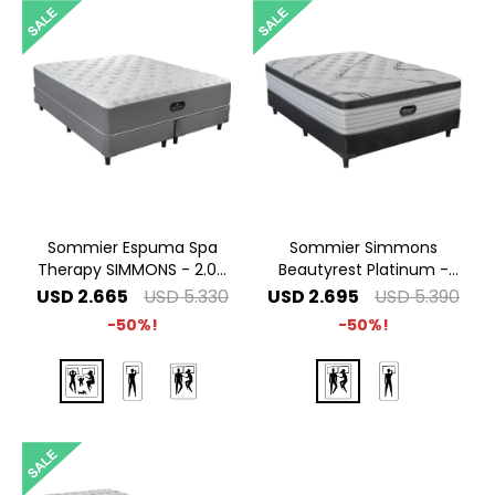
Sommier Espuma Spa
Sommier Simmons
Therapy SIMMONS - 2.00
Beautyrest Platinum -
x 2.00 Super King
1.40 x 1.90 2 Plazas
USD
2.665
USD
5.330
USD
2.695
USD
5.390
50
50