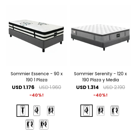
Sommier Essence - 90 x
Sommier Serenity - 120 x
190 1 Plaza
190 Plaza y Media
USD
1.176
USD
1.960
USD
1.314
USD
2.190
40
40