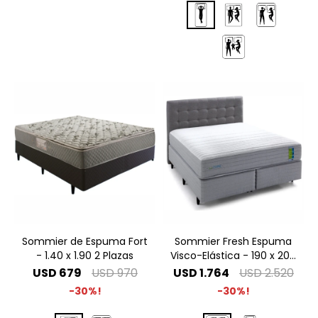
Sommier de Espuma Fort
Sommier Fresh Espuma
- 1.40 x 1.90 2 Plazas
Visco-Elástica - 190 x 200
King Especial
USD
679
USD
970
USD
1.764
USD
2.520
30
30