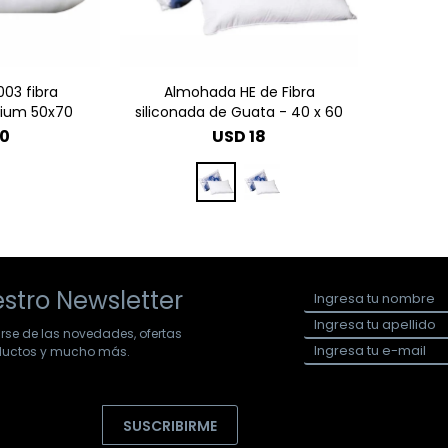
03 fibra
Almohada HE de Fibra
mium 50x70
siliconada de Guata - 40 x 60
0
USD
18
stro Newsletter
arse de las novedades, ofertas
oductos y mucho más.
SUSCRIBIRME