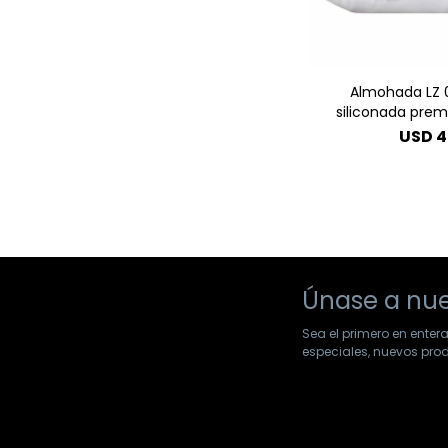
Almohada LZ 0
siliconada pre
USD
4
Únase a nue
Sea el primero en enter
especiales, nuevos pr