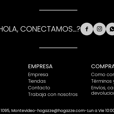
HOLA, CONECTAMOS...?


EMPRESA
COMPR
Empresa
Como co
Tiendas
Términos 
Contacto
Envíos, c
devolucio
Trabaja con nosotros
 1095, Montevideo
-
hogazze@hogazze.com
-
Lun a Vie 10: