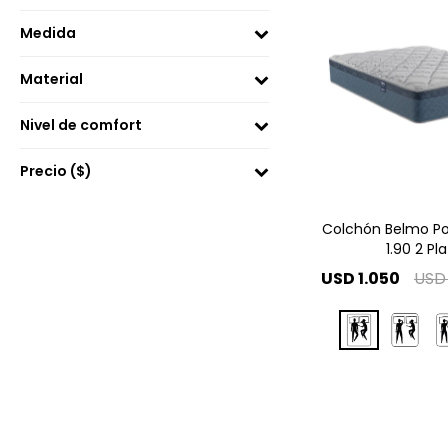
Medida
Material
Nivel de comfort
Precio
($)
Colchón Belmo Poc
1.90 2 Pl
USD
1.050
USD