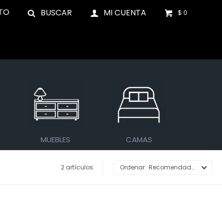
TO
$
0
MUEBLES
CAMAS
2 artículos
Recomendados