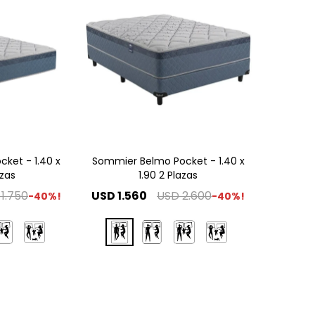
ket - 1.40 x
Sommier Belmo Pocket - 1.40 x
azas
1.90 2 Plazas
1.750
USD
1.560
USD
2.600
40
40