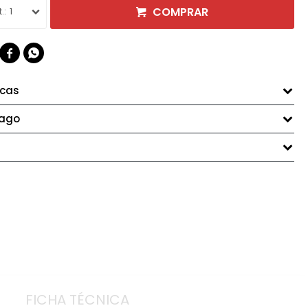
COMPRAR
1


icas
pago
FICHA TÉCNICA