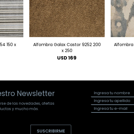
54 150 x
Alfombra Galax Castor 9252 200
Alfombra 
x 250
USD
169
stro Newsletter
arse de las novedades, ofertas
oductos y mucho más.
SUSCRIBIRME