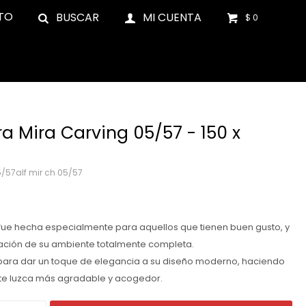
TO
$
0
a Mira Carving 05/57 - 150 x
5/57alf mir ch 05/57
fue hecha especialmente para aquellos que tienen buen gusto, y
ración de su ambiente totalmente completa.
para dar un toque de elegancia a su diseño moderno, haciendo
te luzca más agradable y acogedor.