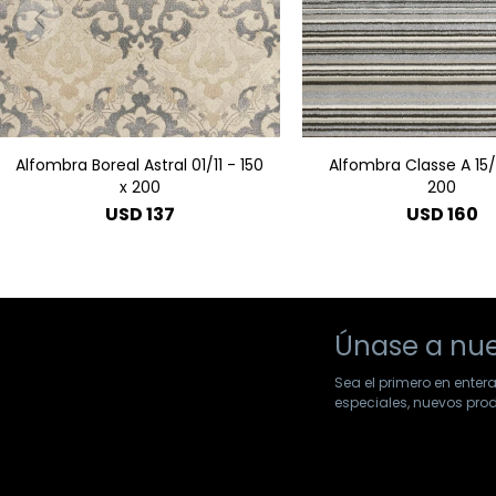
Alfombra Boreal Astral 01/11 - 150
Alfombra Classe A 15/
x 200
200
USD
137
USD
160
Únase a nue
Sea el primero en enter
especiales, nuevos pr