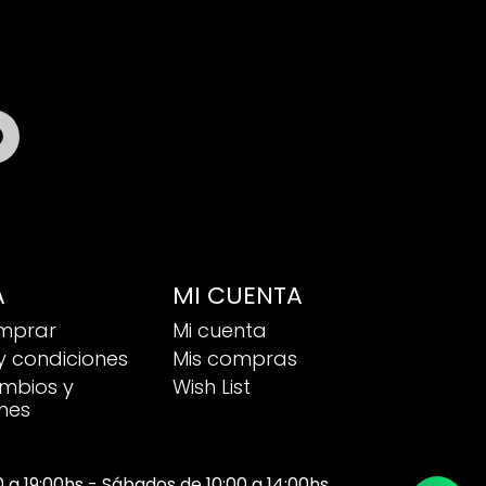

A
MI CUENTA
mprar
Mi cuenta
y condiciones
Mis compras
ambios y
Wish List
nes
00 a 19:00hs - Sábados de 10:00 a 14:00hs