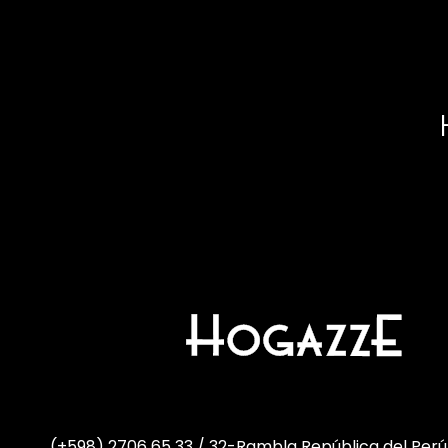
(+598) 2706 65 33 / 32
-
Rambla República del Perú