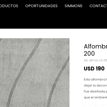
ODUCTOS
OPORTUNIDADES
SIMMONS
CONTAC
Alfombr
200
alf mir ch 0
USD
190
Esta alfombra 
dejar la deco
Fue diseñada 
que el ambien