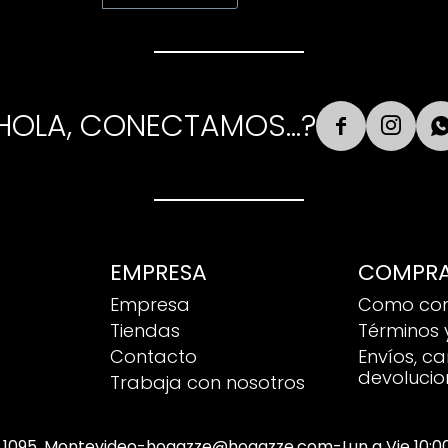
HOLA, CONECTAMOS...?


EMPRESA
COMPR
Empresa
Como co
Tiendas
Términos 
Contacto
Envíos, c
devolucio
Trabaja con nosotros
 1095, Montevideo
-
hogazze@hogazze.com
-
Lun a Vie 10: