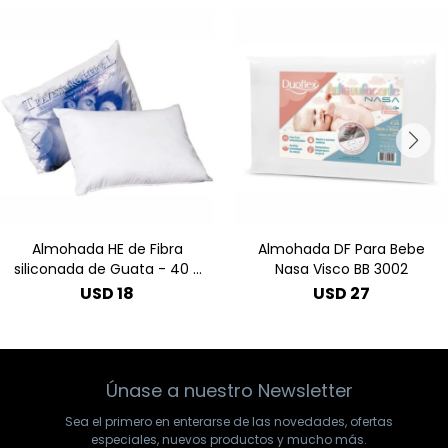
Almohada HE de Fibra
Almohada DF Para Bebe
siliconada de Guata - 40 x
Nasa Visco BB 3002
60
USD
18
USD
27
Únase a nuestro Newsletter
Sea el primero en enterarse de las novedades, ofertas
especiales, nuevos productos y mucho más.