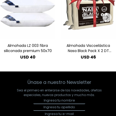
Almohada LZ 003 fibra
Almohada Viscoelástica
siliconada premium 50x70
Nasa Black Pack X 2 DT
3246
USD
40
USD
46
Únase a nuestro Newsletter
Sea el primero en enterarse de las novedades, ofertas
especiales, nuevos productos y mucho más.