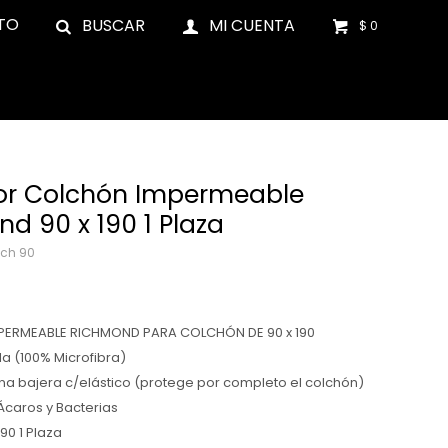
TO
$
0
or Colchón Impermeable
d 90 x 190 1 Plaza
ich 90
PERMEABLE RICHMOND PARA COLCHÓN DE 90 x 190
la (100% Microfibra)
na bajera c/elástico (protege por completo el colchón)
 Ácaros y Bacterias
190 1 Plaza