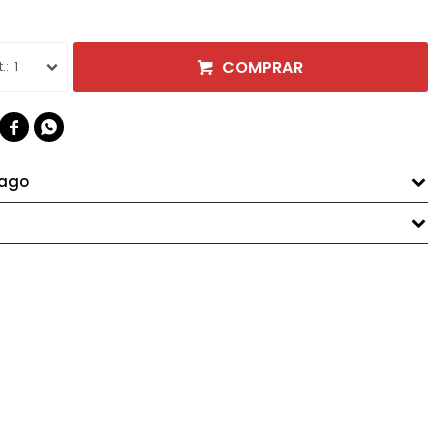
COMPRAR
1


pago