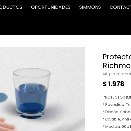
ODUCTOS
OPORTUNIDADES
SIMMONS
CONTAC
Protect
Richmon
pro imp en r
$
1.978
PROTECTOR IM
* Revestido: Te
* Diseño: Sába
* Lavable, Anti
* Medida: 90 x 