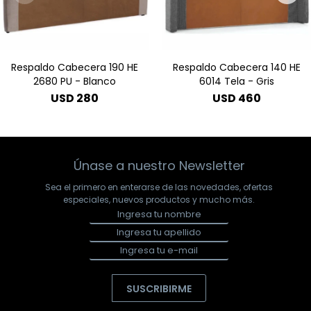
Respaldo Cabecera 190 HE
Respaldo Cabecera 140 HE
2680 PU - Blanco
6014 Tela - Gris
USD
280
USD
460
Únase a nuestro Newsletter
Sea el primero en enterarse de las novedades, ofertas
especiales, nuevos productos y mucho más.
SUSCRIBIRME