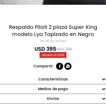
Respaldo Pilati 2 plaza Super King
modelo Lya Tapizado en Negro
res lya 200 bla
USD
395
USD
790
50


Características
Medios de pago
Envíos