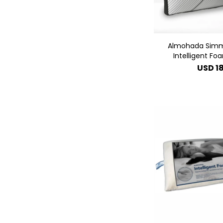
Almohada Simm
Intelligent F
USD
1