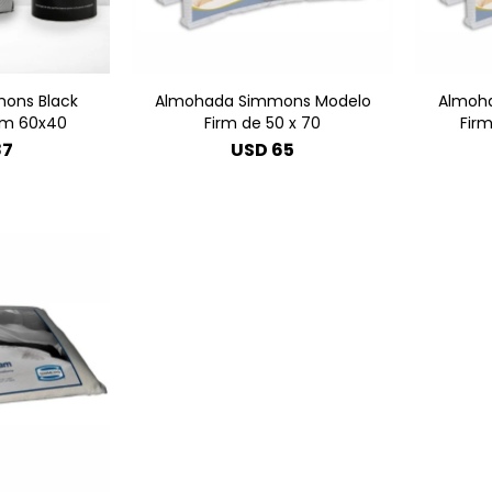
ons Black
Almohada Simmons Modelo
Almoh
oam 60x40
Firm de 50 x 70
Fir
87
USD
65