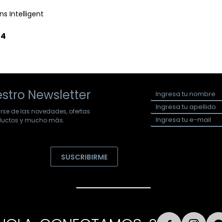
 Intelligent
m
74
stro Newsletter
arse de las novedades, ofertas
oductos y mucho más.
SUSCRIBIRME