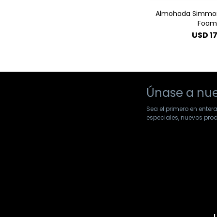
Almohada Simmons
Foa
USD
1
Únase a nue
Sea el primero en enter
especiales, nuevos pr