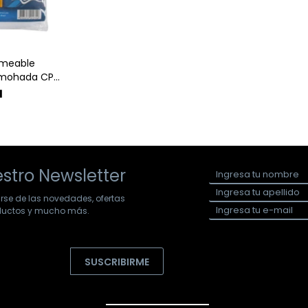
rmeable
lmohada CP
1
stro Newsletter
arse de las novedades, ofertas
oductos y mucho más.
SUSCRIBIRME