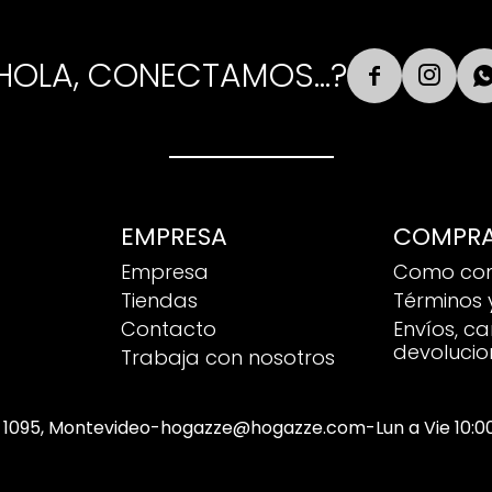
HOLA, CONECTAMOS...?


EMPRESA
COMPR
Empresa
Como co
Tiendas
Términos 
Contacto
Envíos, c
devolucio
Trabaja con nosotros
 1095, Montevideo
-
hogazze@hogazze.com
-
Lun a Vie 10: