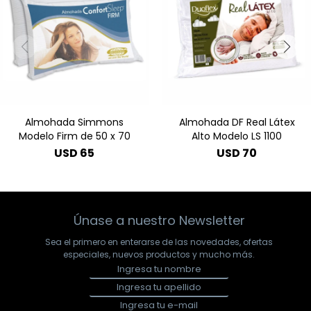
Almohada Simmons
Almohada DF Real Látex
Modelo Firm de 50 x 70
Alto Modelo LS 1100
USD
65
USD
70
Únase a nuestro Newsletter
Sea el primero en enterarse de las novedades, ofertas
especiales, nuevos productos y mucho más.