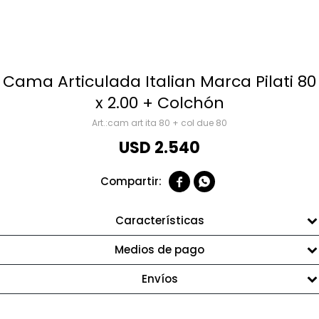
Cama Articulada Italian Marca Pilati 80
x 2.00 + Colchón
cam art ita 80 + col due 80
USD
2.540


Características
Medios de pago
Envíos