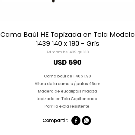
Cama Baúl HE Tapizada en Tela Modelo
1439 140 x 190 - Gris
cam he 1439 gri 138
USD
590
Cama baúl de 1.40 x 1.90
Altura de la cama c / patas 46cm
Madera de eucaliptus maciza
tapizada en Tela Capitoneada.
Parrilla extra resistente.

