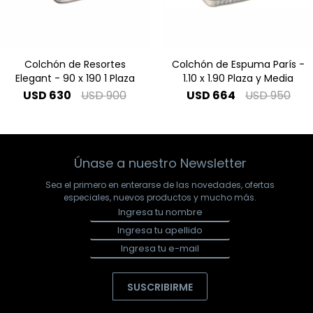
Colchón de Resortes
Colchón de Espuma París -
Elegant - 90 x 190 1 Plaza
1.10 x 1.90 Plaza y Media
USD
630
USD
900
USD
664
USD
950
Únase a nuestro Newsletter
Sea el primero en enterarse de las novedades, ofertas
especiales, nuevos productos y mucho más.
SUSCRIBIRME