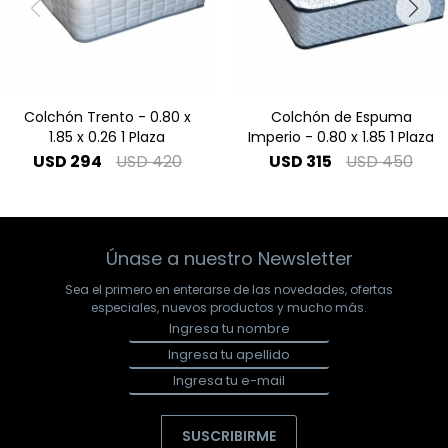
Colchón Trento - 0.80 x
Colchón de Espuma
1.85 x 0.26 1 Plaza
Imperio - 0.80 x 1.85 1 Plaza
USD
294
USD
420
USD
315
USD
450
Únase a nuestro Newsletter
Sea el primero en enterarse de las novedades, ofertas
especiales, nuevos productos y mucho más.
SUSCRIBIRME