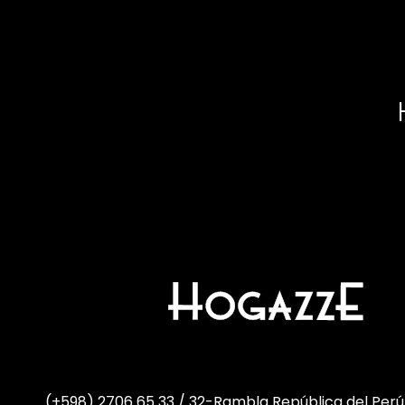
(+598) 2706 65 33 / 32
-
Rambla República del Perú