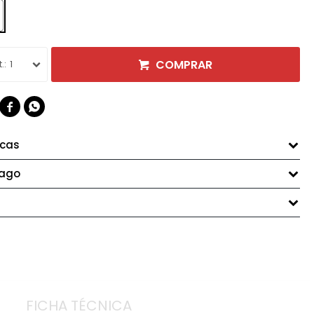
COMPRAR
1


icas
pago
FICHA TÉCNICA