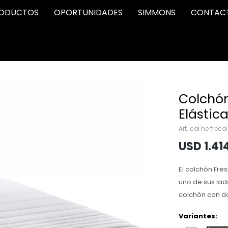
ODUCTOS
OPORTUNIDADES
SIMMONS
CONTAC
Colchó
Elástica
col he frecol
USD
1.41
El colchón Fre
uno de sus lad
colchón con do
Variantes: