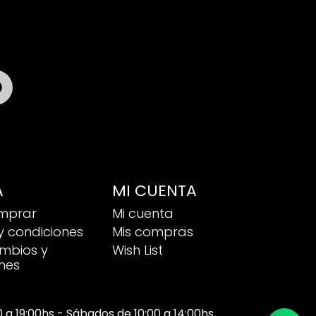

A
MI CUENTA
mprar
Mi cuenta
y condiciones
Mis compras
ambios y
Wish List
nes
00 a 19:00hs - Sábados de 10:00 a 14:00hs