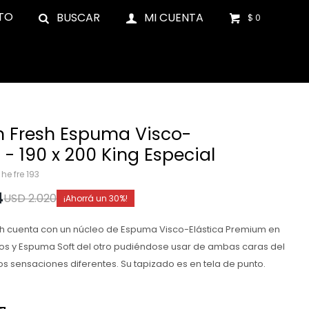
TO
$
0
n Fresh Espuma Visco-
 - 190 x 200 King Especial
 he fre 193
4
USD
2.020
30
sh cuenta con un núcleo de Espuma Visco-Elástica Premium en
os y Espuma Soft del otro pudiéndose usar de ambas caras del
s sensaciones diferentes. Su tapizado es en tela de punto.