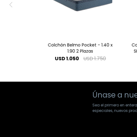
Colchón Belmo Pocket - 1.40 x
Co
1.90 2 Plazas
S
USD
1.050
USD
1.750
Únase a nue
Sea el primero en enter
especiales, nuevos pr