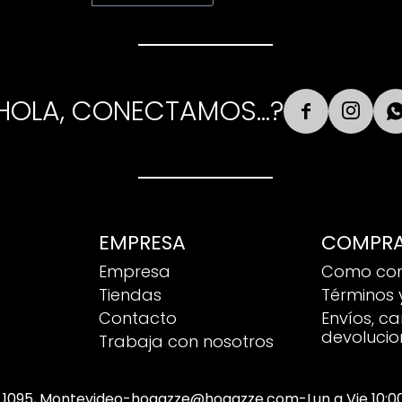
HOLA, CONECTAMOS...?


EMPRESA
COMPR
Empresa
Como co
Tiendas
Términos 
Contacto
Envíos, c
devolucio
Trabaja con nosotros
 1095, Montevideo
-
hogazze@hogazze.com
-
Lun a Vie 10: