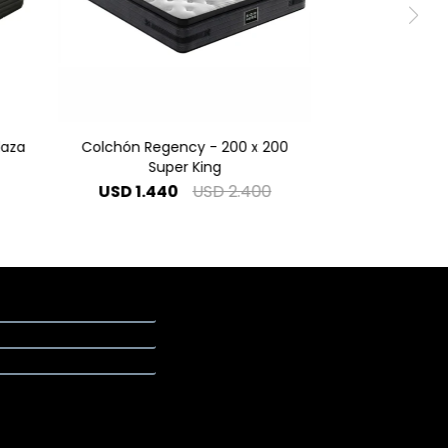
laza
Colchón Regency - 200 x 200
Super King
USD
1.440
USD
2.400