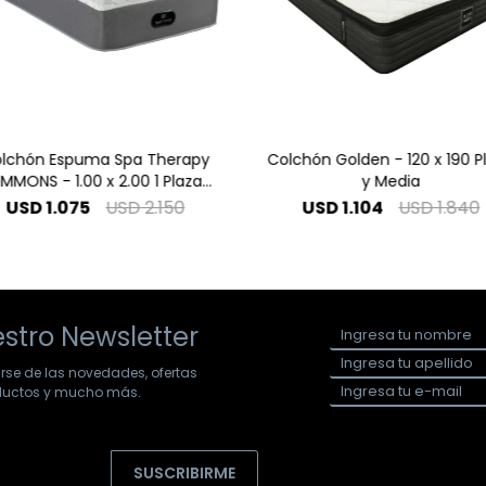
lchón Espuma Spa Therapy
Colchón Golden - 120 x 190 P
IMMONS - 1.00 x 2.00 1 Plaza
y Media
Especial
USD
1.075
USD
2.150
USD
1.104
USD
1.840
stro Newsletter
arse de las novedades, ofertas
oductos y mucho más.
SUSCRIBIRME