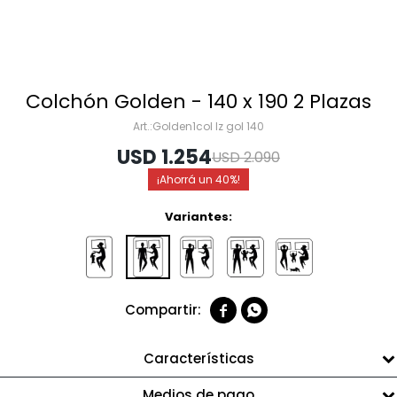
Colchón Golden - 140 x 190 2 Plazas
Golden1col lz gol 140
USD
1.254
USD
2.090
40
Variantes:


Características
Medios de pago