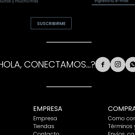
oductos y mucho más.
SUSCRIBIRME
HOLA, CONECTAMOS...?


EMPRESA
COMPR
Empresa
Como co
Tiendas
Términos 
Contacto
Envíos, c