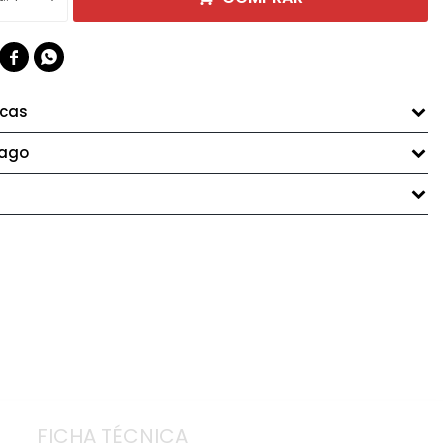


icas
pago
FICHA TÉCNICA