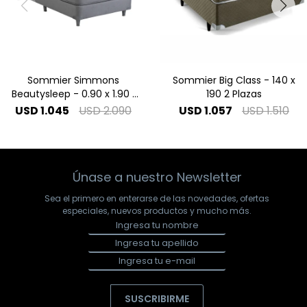
Sommier Simmons
Sommier Big Class - 140 x
Beautysleep - 0.90 x 1.90 1
190 2 Plazas
Plaza
USD
1.045
USD
2.090
USD
1.057
USD
1.510
Únase a nuestro Newsletter
Sea el primero en enterarse de las novedades, ofertas
especiales, nuevos productos y mucho más.
SUSCRIBIRME