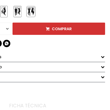
COMPRAR

s
o
FICHA TÉCNICA