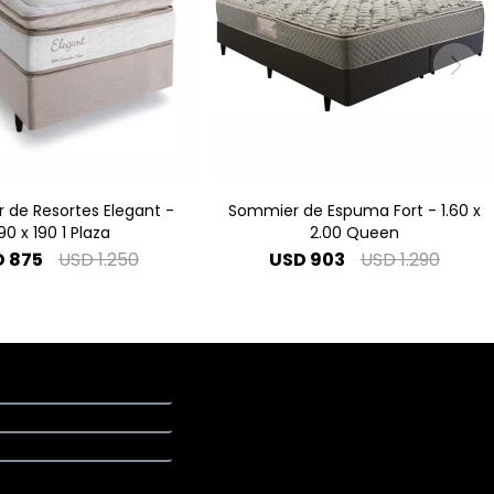
de Resortes Elegant -
Sommier de Espuma Fort - 1.60 x
90 x 190 1 Plaza
2.00 Queen
D
875
USD
1.250
USD
903
USD
1.290