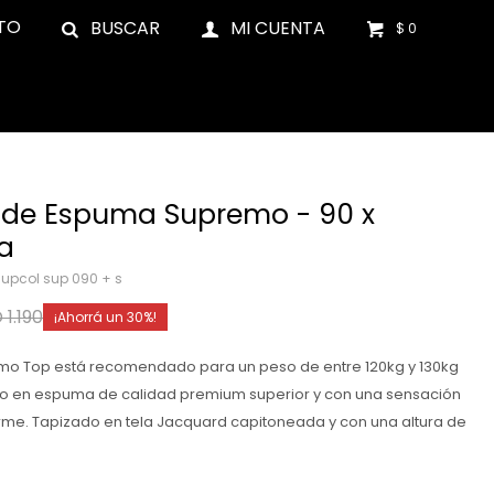
TO
$
0
de Espuma Supremo - 90 x
za
supcol sup 090 + s
D
1.190
30
mo Top está recomendado para un peso de entre 120kg y 130kg
do en espuma de calidad premium superior y con una sensación
Firme. Tapizado en tela Jacquard capitoneada y con una altura de