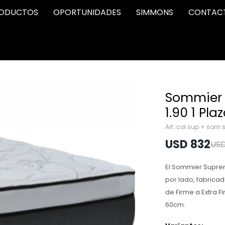
ODUCTOS
OPORTUNIDADES
SIMMONS
CONTAC
Sommier 
1.90 1 Pla
col sup + som 
USD
832
US
El Sommier Supre
por lado, fabrica
de Firme a Extra 
60cm.