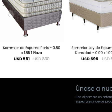
Sommier de Espuma París - 0.80
Sommier Joy de Espum
x 1.85 1 Plaza
Densidad - 0.90 x 1.90
USD
581
USD
830
USD
595
USD
Únase a nue
Sea el primero en enter
especiales, nuevos pr