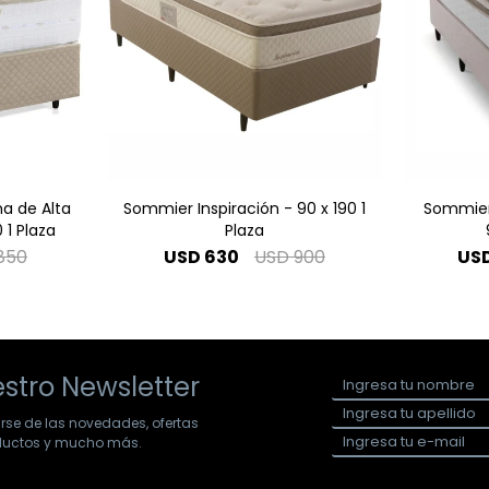
a de Alta
Sommier Inspiración - 90 x 190 1
Sommier 
 1 Plaza
Plaza
850
USD
630
USD
900
US
stro Newsletter
arse de las novedades, ofertas
oductos y mucho más.