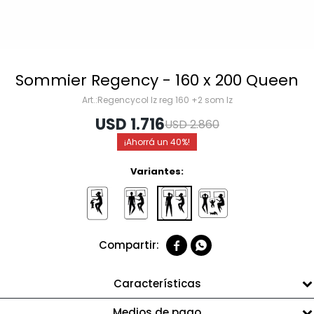
Sommier Regency - 160 x 200 Queen
Regencycol lz reg 160 +2 som lz
USD
1.716
USD
2.860
40
Variantes:


Características
Medios de pago