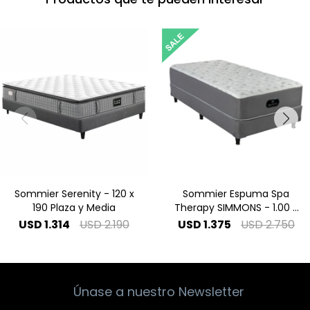
Sommier Serenity - 120 x
Sommier Espuma Spa
190 Plaza y Media
Therapy SIMMONS - 1.00 x
2.00 1 Plaza Especial
USD
1.314
USD
2.190
USD
1.375
USD
2.750
Únase a nuestro Newsletter