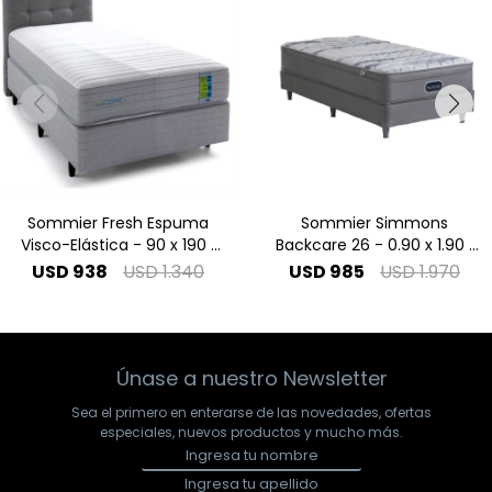
Sommier Fresh Espuma
Sommier Simmons
Visco-Elástica - 90 x 190 1
Backcare 26 - 0.90 x 1.90 1
Plaza
Plaza
USD
938
USD
1.340
USD
985
USD
1.970
Únase a nuestro Newsletter
Sea el primero en enterarse de las novedades, ofertas
especiales, nuevos productos y mucho más.