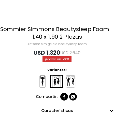
Sommier Simmons Beautysleep Foam -
1.40 x 1.90 2 Plazas
som sim gri cla beautysleep foam
USD
1.320
USD
2.640
50
Variantes:


Características