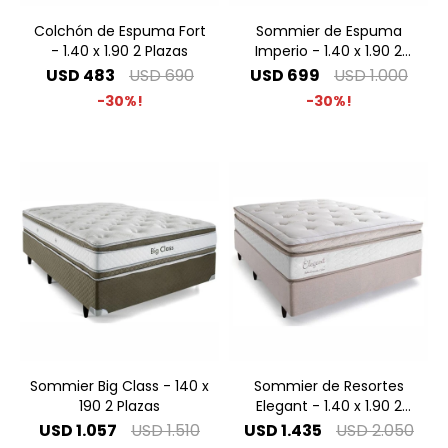
Colchón de Espuma Fort
Sommier de Espuma
- 1.40 x 1.90 2 Plazas
Imperio - 1.40 x 1.90 2
Plazas
USD
483
USD
690
USD
699
USD
1.000
30
30
Sommier Big Class - 140 x
Sommier de Resortes
190 2 Plazas
Elegant - 1.40 x 1.90 2
Plazas
USD
1.057
USD
1.510
USD
1.435
USD
2.050