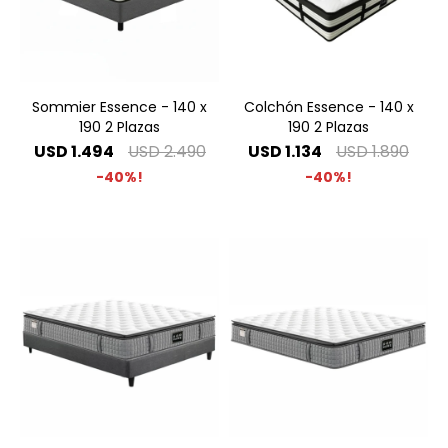
Sommier Essence - 140 x
Colchón Essence - 140 x
190 2 Plazas
190 2 Plazas
USD
1.494
USD
2.490
USD
1.134
USD
1.890
40
40