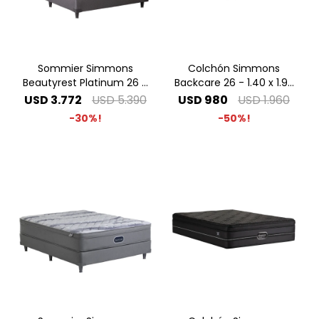
Sommier Simmons
Colchón Simmons
Beautyrest Platinum 26 -
Backcare 26 - 1.40 x 1.90
1.40 x 1.90 2 Plazas
2 Plazas
USD
3.772
USD
5.390
USD
980
USD
1.960
30
50