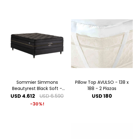
Sommier Simmons
Pillow Top AVULSO - 138 x
Beautyrest Black Soft -
188 - 2 Plazas
1.40 x 1.90 2 Plazas
USD
4.612
USD
6.590
USD
180
30