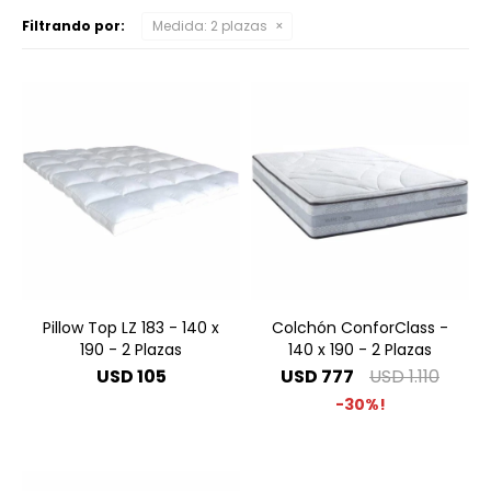
Filtrando por:
Medida:
2 plazas
Pillow Top LZ 183 - 140 x
Colchón ConforClass -
190 - 2 Plazas
140 x 190 - 2 Plazas
USD
105
USD
777
USD
1.110
30