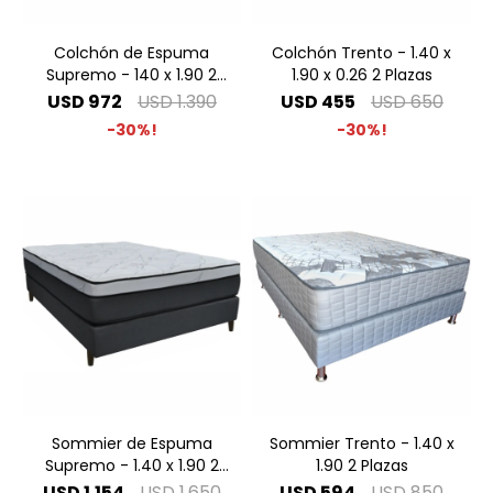
Colchón de Espuma
Colchón Trento - 1.40 x
Supremo - 140 x 1.90 2
1.90 x 0.26 2 Plazas
Plazas
USD
972
USD
1.390
USD
455
USD
650
30
30
Sommier de Espuma
Sommier Trento - 1.40 x
Supremo - 1.40 x 1.90 2
1.90 2 Plazas
Plazas
USD
1.154
USD
1.650
USD
594
USD
850