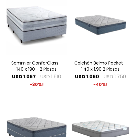
Sommier ConforClass -
Colchón Belmo Pocket -
140 x 190 - 2 Plazas
1.40 x 1.90 2 Plazas
USD
1.057
USD
1.510
USD
1.050
USD
1.750
30
40