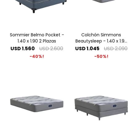
Sommier Belmo Pocket -
Colchón Simmons
1.40 x 1.90 2 Plazas
Beautysleep - 1.40 x 1.90
2 Plazas
USD
1.560
USD
2.600
USD
1.045
USD
2.090
40
50