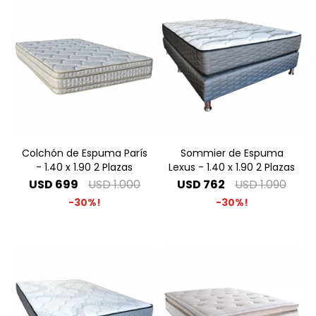
Colchón de Espuma París
Sommier de Espuma
- 1.40 x 1.90 2 Plazas
Lexus - 1.40 x 1.90 2 Plazas
USD
699
USD
1.000
USD
762
USD
1.090
30
30