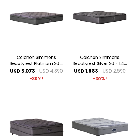
Colchón Simmons
Colchón Simmons
Beautyrest Platinum 26 -
Beautyrest Silver 26 - 1.40
1.40 x 1.90 2 Plazas
x 1.90 2 Plazas
USD
3.073
USD
4.390
USD
1.883
USD
2.690
30
30