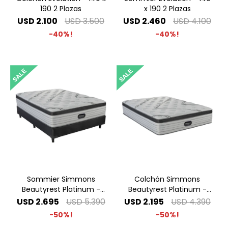
190 2 Plazas
x 190 2 Plazas
USD
2.100
USD
3.500
USD
2.460
USD
4.100
40
40
Sommier Simmons
Colchón Simmons
Beautyrest Platinum -
Beautyrest Platinum -
1.40 x 1.90 2 Plazas
1.40 x 1.90 2 Plazas
USD
2.695
USD
5.390
USD
2.195
USD
4.390
50
50