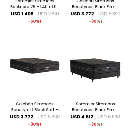
Sommier Simmons
Colchón Simmons
Backcare 26 - 1.40 x 1.90
Beautyrest Black Firm -
2 Plazas
1.40 x 1.90 2 Plazas
USD
1.405
USD
2.810
USD
3.772
USD
5.390
50
30
Colchón Simmons
Sommier Simmons
Beautyrest Black Soft -
Beautyrest Black Firm -
1.40 x 1.90 2 Plazas
1.40 x 1.90 2 Plazas
USD
3.772
USD
5.390
USD
4.612
USD
6.590
30
30