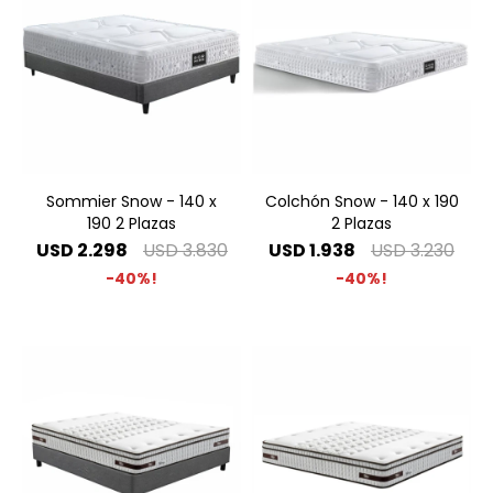
Sommier Snow - 140 x
Colchón Snow - 140 x 190
190 2 Plazas
2 Plazas
USD
2.298
USD
3.830
USD
1.938
USD
3.230
40
40