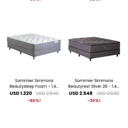
Sommier Simmons
Sommier Simmons
Beautysleep Foam - 1.40
Beautyrest Silver 26 - 1.40
x 1.90 2 Plazas
x 1.90 2 Plazas
USD
1.320
USD
2.640
USD
2.548
USD
3.640
50
30