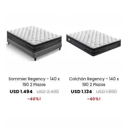
Sommier Regency - 140 x
Colchón Regency - 140 x
190 2 Plazas
190 2 Plazas
USD
1.494
USD
2.490
USD
1.134
USD
1.890
40
40