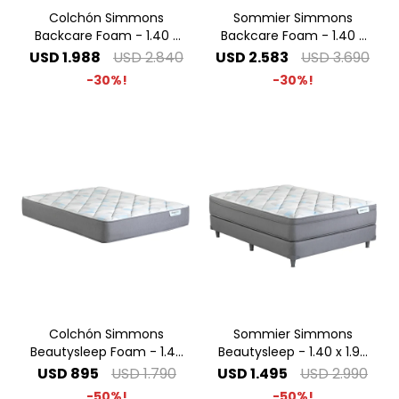
Colchón Simmons
Sommier Simmons
Backcare Foam - 1.40 x
Backcare Foam - 1.40 x
1.90 2 Plazas
1.90 2 Plazas
USD
1.988
USD
2.840
USD
2.583
USD
3.690
30
30
Colchón Simmons
Sommier Simmons
Beautysleep Foam - 1.40
Beautysleep - 1.40 x 1.90
x 1.90 2 Plazas
2 Plazas
USD
895
USD
1.790
USD
1.495
USD
2.990
50
50