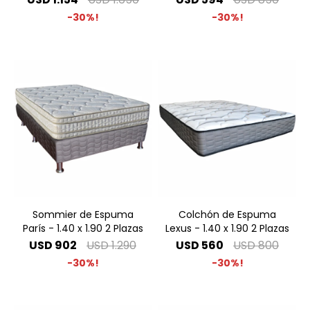
30
30
Sommier de Espuma
Colchón de Espuma
París - 1.40 x 1.90 2 Plazas
Lexus - 1.40 x 1.90 2 Plazas
USD
902
USD
1.290
USD
560
USD
800
30
30