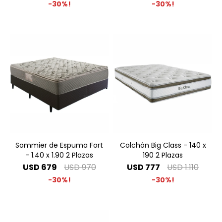
30
30
Sommier de Espuma Fort
Colchón Big Class - 140 x
- 1.40 x 1.90 2 Plazas
190 2 Plazas
USD
679
USD
970
USD
777
USD
1.110
30
30