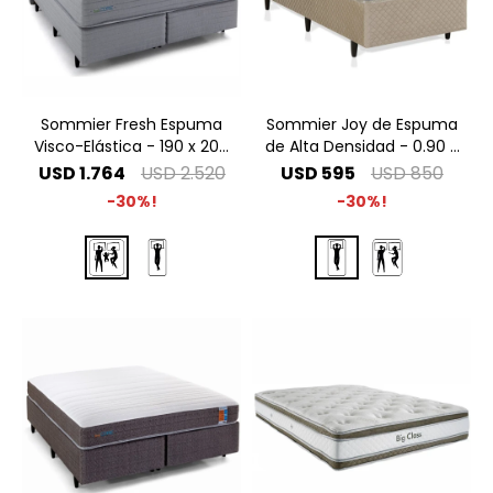
Sommier Fresh Espuma
Sommier Joy de Espuma
Visco-Elástica - 190 x 200
de Alta Densidad - 0.90 x
King Especial
1.90 1 Plaza
USD
1.764
USD
2.520
USD
595
USD
850
30
30