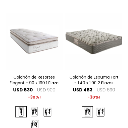
Colchón de Resortes
Colchón de Espuma Fort
Elegant - 90 x 190 1 Plaza
- 1.40 x 1.90 2 Plazas
USD
630
USD
900
USD
483
USD
690
30
30