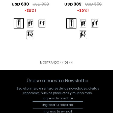
USD
630
USD
900
USD
385
USD
550
30
30
MOSTRANDO
44
DE
44
Únase a nuestro Newsletter
Sea el primero en enterarse de las novedades, ofertas
especiales, nuevos productos y mucho más.