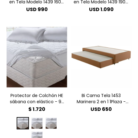
en Tela Modelo 1439 160 x
en Tela Modelo 1439 190 x
200 - Gris
200 - Gris
USD
990
USD
1.090
Protector de Colchón HE
Bi Cama Tela 1453
sábana con elástico - 95
Marinera 2 en 1 1Plaza -
x 198 - 1 Plaza
Cobre
$
1.720
USD
650