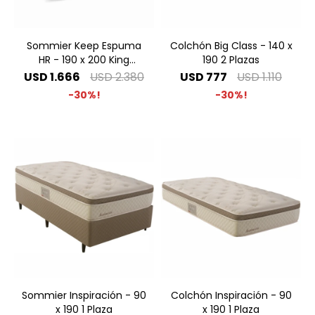
Sommier Keep Espuma
Colchón Big Class - 140 x
HR - 190 x 200 King
190 2 Plazas
Especial
USD
1.666
USD
2.380
USD
777
USD
1.110
30
30
Sommier Inspiración - 90
Colchón Inspiración - 90
x 190 1 Plaza
x 190 1 Plaza