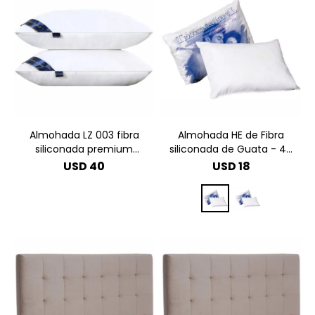
Almohada LZ 003 fibra
Almohada HE de Fibra
siliconada premium
siliconada de Guata - 40
50x70
x 60
USD
40
USD
18