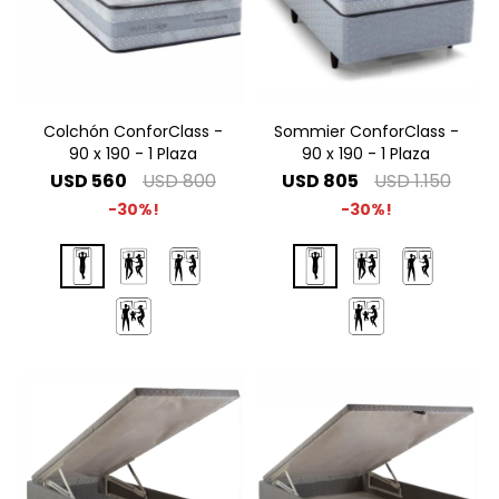
Colchón ConforClass -
Sommier ConforClass -
90 x 190 - 1 Plaza
90 x 190 - 1 Plaza
USD
560
USD
800
USD
805
USD
1.150
30
30