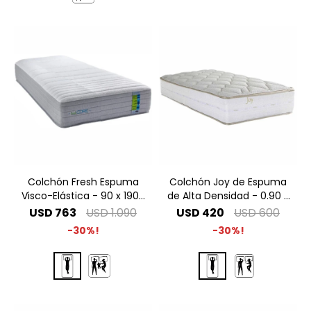
Colchón Fresh Espuma
Colchón Joy de Espuma
Visco-Elástica - 90 x 190 1
de Alta Densidad - 0.90 x
Plaza
1.90 1 Plaza
USD
763
USD
1.090
USD
420
USD
600
30
30