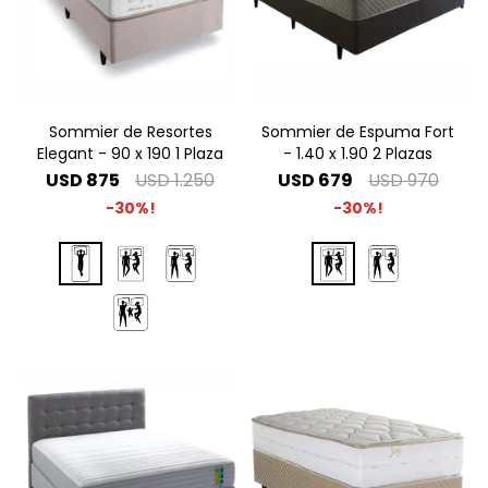
Sommier de Resortes
Sommier de Espuma Fort
Elegant - 90 x 190 1 Plaza
- 1.40 x 1.90 2 Plazas
USD
875
USD
1.250
USD
679
USD
970
30
30