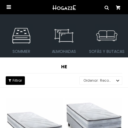

SOMMIER
ALMOHADAS
SOFÁS Y BUTACAS
HE
Recomendados