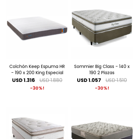
Colchón Keep Espuma HR
Sommier Big Class - 140 x
- 190 x 200 King Especial
190 2 Plazas
USD
1.316
USD
1.880
USD
1.057
USD
1.510
30
30