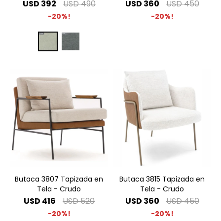
USD
392
USD
490
USD
360
USD
450
20
20
Butaca 3807 Tapizada en
Butaca 3815 Tapizada en
Tela - Crudo
Tela - Crudo
USD
416
USD
520
USD
360
USD
450
20
20