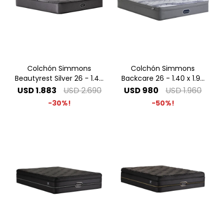
Colchón Simmons
Colchón Simmons
Beautyrest Silver 26 - 1.40
Backcare 26 - 1.40 x 1.90
x 1.90 2 Plazas
2 Plazas
USD
1.883
USD
2.690
USD
980
USD
1.960
30
50