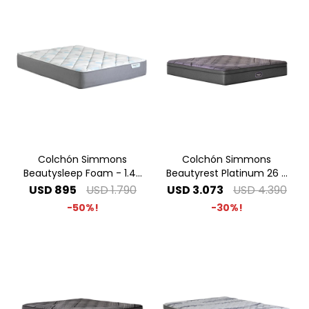
Colchón Simmons
Colchón Simmons
Beautysleep Foam - 1.40
Beautyrest Platinum 26 -
x 1.90 2 Plazas
1.40 x 1.90 2 Plazas
USD
895
USD
1.790
USD
3.073
USD
4.390
50
30