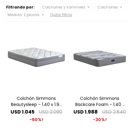
Filtrando por:
Colchones y sommiers
Colchones
Medida:
2 plazas
Quitar filtros
Colchón Simmons
Colchón Simmons
Beautysleep - 1.40 x 1.90
Backcare Foam - 1.40 x
2 Plazas
1.90 2 Plazas
USD
1.045
USD
2.090
USD
1.988
USD
2.840
50
30