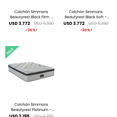
Colchón Simmons
Colchón Simmons
Beautyrest Black Firm -
Beautyrest Black Soft -
1.40 x 1.90 2 Plazas
1.40 x 1.90 2 Plazas
USD
3.772
USD
5.390
USD
3.772
USD
5.390
30
30
Colchón Simmons
Beautyrest Platinum -
1.40 x 1.90 2 Plazas
USD
2.195
USD
4.390