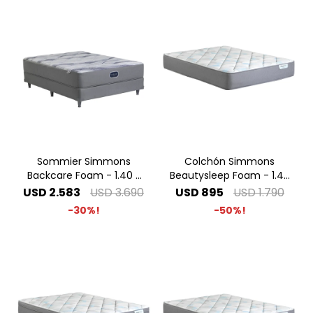
Sommier Simmons
Colchón Simmons
Backcare Foam - 1.40 x
Beautysleep Foam - 1.40
1.90 2 Plazas
x 1.90 2 Plazas
USD
2.583
USD
3.690
USD
895
USD
1.790
30
50