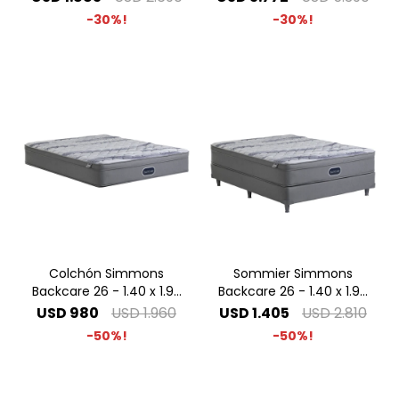
30
30
Colchón Simmons
Sommier Simmons
Backcare 26 - 1.40 x 1.90
Backcare 26 - 1.40 x 1.90
2 Plazas
2 Plazas
USD
980
USD
1.960
USD
1.405
USD
2.810
50
50