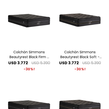
Colchón Simmons
Colchón Simmons
Beautyrest Black Firm -
Beautyrest Black Soft -
1.40 x 1.90 2 Plazas
1.40 x 1.90 2 Plazas
USD
3.772
USD
5.390
USD
3.772
USD
5.390
30
30