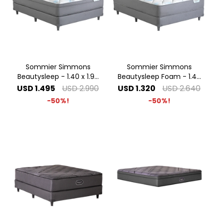
Sommier Simmons
Sommier Simmons
Beautysleep - 1.40 x 1.90
Beautysleep Foam - 1.40
2 Plazas
x 1.90 2 Plazas
USD
1.495
USD
2.990
USD
1.320
USD
2.640
50
50