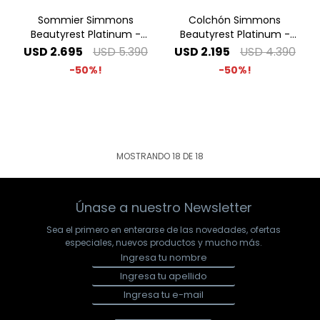
Sommier Simmons
Colchón Simmons
Beautyrest Platinum -
Beautyrest Platinum -
1.40 x 1.90 2 Plazas
1.40 x 1.90 2 Plazas
USD
2.695
USD
5.390
USD
2.195
USD
4.390
50
50
MOSTRANDO
18
DE
18
Únase a nuestro Newsletter
Sea el primero en enterarse de las novedades, ofertas
especiales, nuevos productos y mucho más.