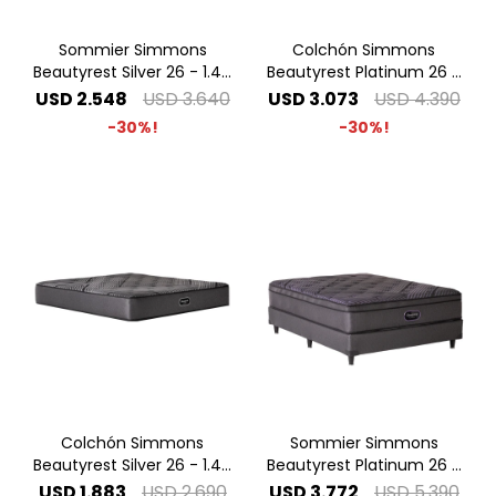
Sommier Simmons
Colchón Simmons
Beautyrest Silver 26 - 1.40
Beautyrest Platinum 26 -
x 1.90 2 Plazas
1.40 x 1.90 2 Plazas
USD
2.548
USD
3.640
USD
3.073
USD
4.390
30
30
Colchón Simmons
Sommier Simmons
Beautyrest Silver 26 - 1.40
Beautyrest Platinum 26 -
x 1.90 2 Plazas
1.40 x 1.90 2 Plazas
USD
1.883
USD
2.690
USD
3.772
USD
5.390