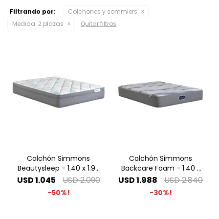
Filtrando por:
Colchones y sommiers
Medida:
2 plazas
Quitar filtros
Colchón Simmons
Colchón Simmons
Beautysleep - 1.40 x 1.90
Backcare Foam - 1.40 x
2 Plazas
1.90 2 Plazas
USD
1.045
USD
2.090
USD
1.988
USD
2.840
50
30