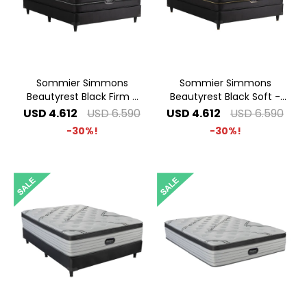
Sommier Simmons
Sommier Simmons
Beautyrest Black Firm -
Beautyrest Black Soft -
1.40 x 1.90 2 Plazas
1.40 x 1.90 2 Plazas
USD
4.612
USD
6.590
USD
4.612
USD
6.590
30
30