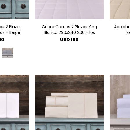
s 2 Plazas
Cubre Camas 2 Plazas King
Acolcha
los - Beige
Blanco 290x240 200 Hilos
2
00
USD
150