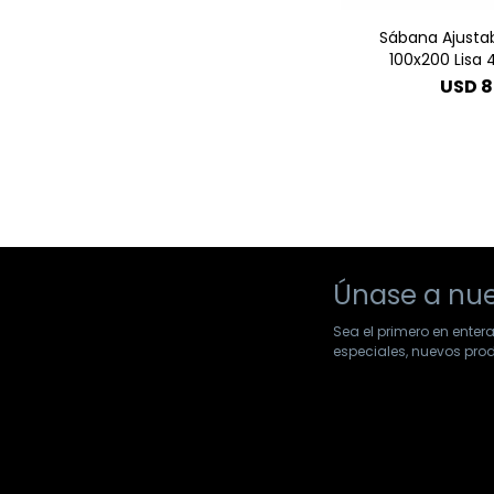
Sábana Ajustab
100x200 Lisa 
USD
8
Únase a nue
Sea el primero en enter
especiales, nuevos pr