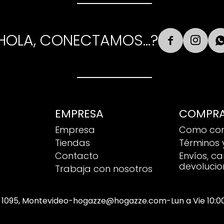
HOLA, CONECTAMOS...?


EMPRESA
COMPR
Empresa
Como co
Tiendas
Términos 
Contacto
Envíos, c
devolucio
Trabaja con nosotros
 1095, Montevideo
-
hogazze@hogazze.com
-
Lun a Vie 10: