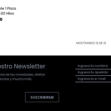
le 1 Plaza
400 Hilos
0
MOSTRANDO
13
DE
13
stro Newsletter
arse de las novedades, ofertas
oductos y mucho más.
SUSCRIBIRME