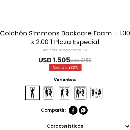
Colchón Simmons Backcare Foam - 1.00
x 2.00 1 Plaza Especial
col sim bac foam100
USD
1.505
USD
2.150
30
Variantes:


Características