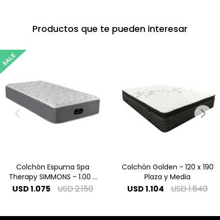
Productos que te pueden interesar
Colchón Espuma Spa
Colchón Golden - 120 x 190
Therapy SIMMONS - 1.00 x
Plaza y Media
2.00 1 Plaza Especial
USD
1.075
USD
2.150
USD
1.104
USD
1.840