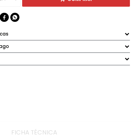


icas
pago
FICHA TÉCNICA