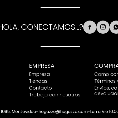
HOLA, CONECTAMOS...?


EMPRESA
COMPR
Empresa
Como co
Tiendas
Términos 
Contacto
Envíos, c
devolucio
Trabaja con nosotros
 1095, Montevideo
-
hogazze@hogazze.com
-
Lun a Vie 10: