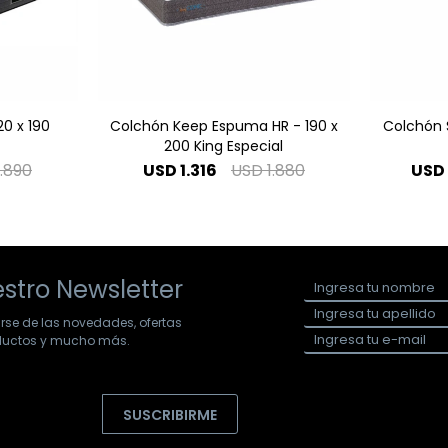
0 x 190
Colchón Keep Espuma HR - 190 x
Colchón S
200 King Especial
1.890
USD
1.316
USD
1.880
USD
stro Newsletter
arse de las novedades, ofertas
oductos y mucho más.
SUSCRIBIRME