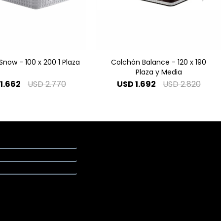
now - 100 x 200 1 Plaza
Colchón Balance - 120 x 190
Plaza y Media
1.662
USD
2.770
USD
1.692
USD
2.820