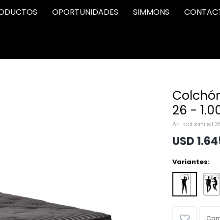
ODUCTOS
OPORTUNIDADES
SIMMONS
CONTAC
Colchón
26 - 1.0
col sim sil 
USD
1.64
Variantes: