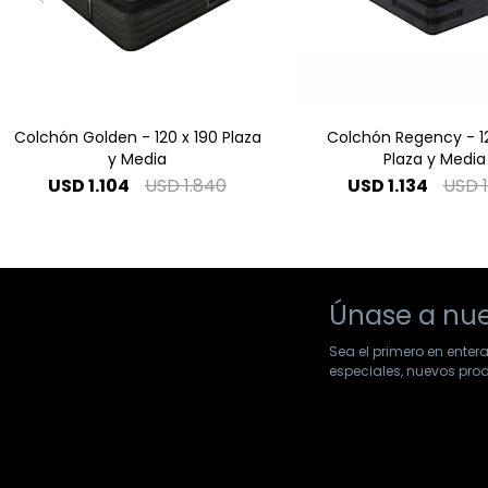
Colchón Golden - 120 x 190 Plaza
Colchón Regency - 12
y Media
Plaza y Media
USD
1.104
USD
1.840
USD
1.134
USD
Únase a nue
Sea el primero en enter
especiales, nuevos pr