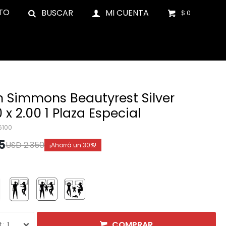
TO
$
0
 Simmons Beautyrest Silver
0 x 2.00 1 Plaza Especial
26100
5
USD
2.350
30
COMPRAR
1