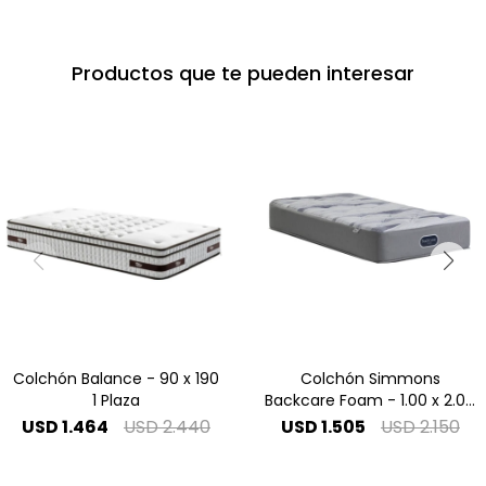
Productos que te pueden interesar
Colchón Balance - 90 x 190
Colchón Simmons
1 Plaza
Backcare Foam - 1.00 x 2.00
1 Plaza Especial
USD
1.464
USD
2.440
USD
1.505
USD
2.150