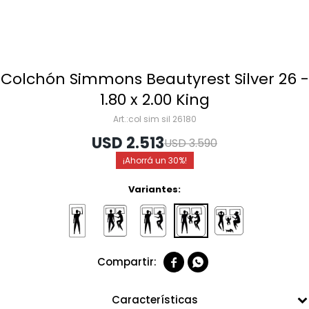
Colchón Simmons Beautyrest Silver 26 -
1.80 x 2.00 King
col sim sil 26180
USD
2.513
USD
3.590
30
Variantes:


Características