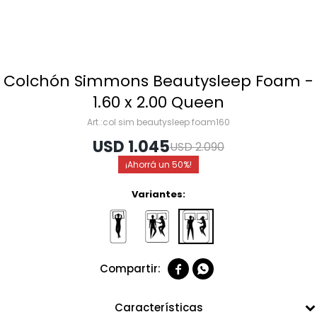
Colchón Simmons Beautysleep Foam -
1.60 x 2.00 Queen
col sim beautysleep foam160
USD
1.045
USD
2.090
50
Variantes:


Características