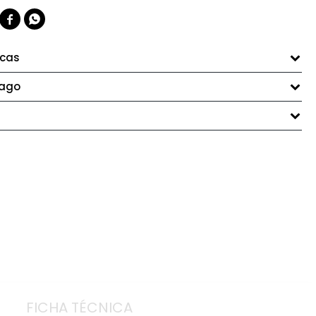


icas
pago
FICHA TÉCNICA