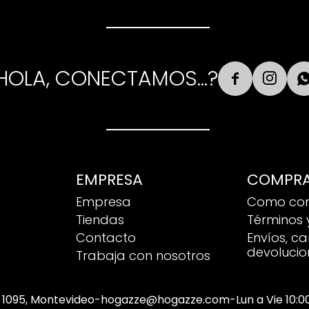
HOLA, CONECTAMOS...?


EMPRESA
COMPR
Empresa
Como co
Tiendas
Términos 
Contacto
Envíos, c
devolucio
Trabaja con nosotros
 1095, Montevideo
-
hogazze@hogazze.com
-
Lun a Vie 10: