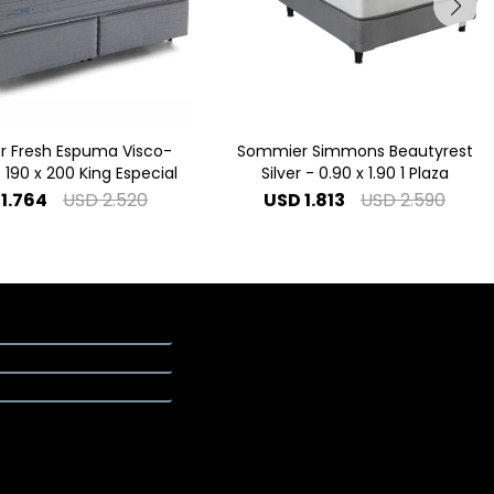
 Fresh Espuma Visco-
Sommier Simmons Beautyrest
- 190 x 200 King Especial
Silver - 0.90 x 1.90 1 Plaza
1.764
USD
2.520
USD
1.813
USD
2.590