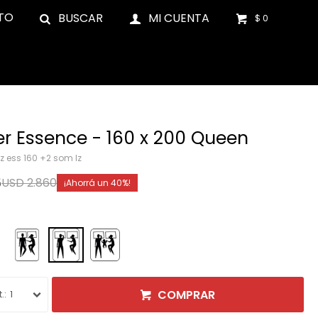
TO
$
0
 Essence - 160 x 200 Queen
z ess 160 +2 som lz
6
USD
2.860
40
COMPRAR
1