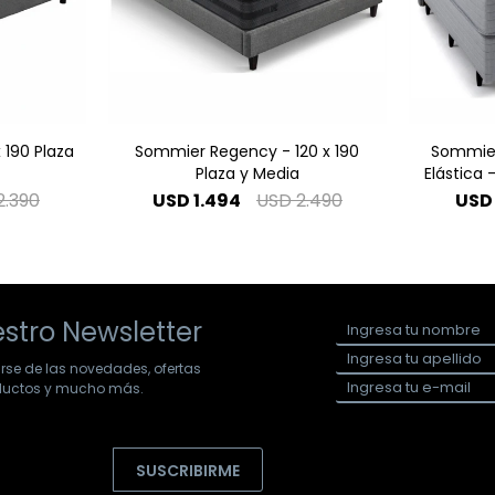
 190 Plaza
Sommier Regency - 120 x 190
Sommier
Plaza y Media
Elástica 
2.390
USD
1.494
USD
2.490
USD
stro Newsletter
arse de las novedades, ofertas
oductos y mucho más.
SUSCRIBIRME