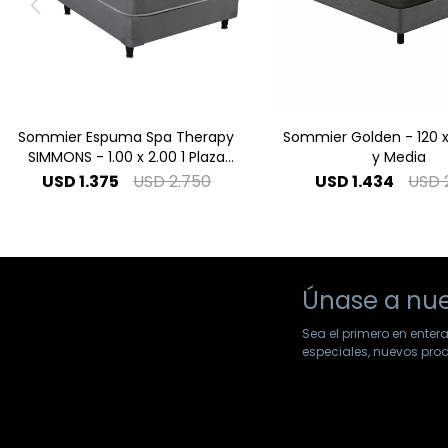
Sommier Espuma Spa Therapy
Sommier Golden - 120 x
SIMMONS - 1.00 x 2.00 1 Plaza
y Media
Especial
USD
1.375
USD
2.750
USD
1.434
USD
Únase a nue
Sea el primero en enter
especiales, nuevos pr