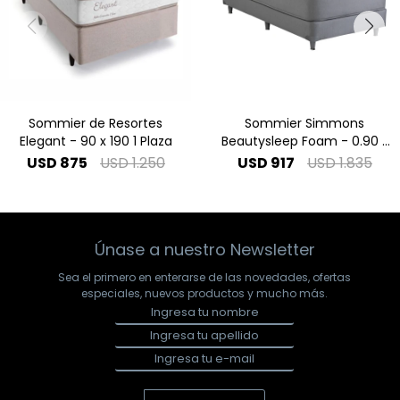
Sommier de Resortes
Sommier Simmons
Elegant - 90 x 190 1 Plaza
Beautysleep Foam - 0.90 x
1.90 1 Plaza
USD
875
USD
1.250
USD
917
USD
1.835
Únase a nuestro Newsletter
Sea el primero en enterarse de las novedades, ofertas
especiales, nuevos productos y mucho más.