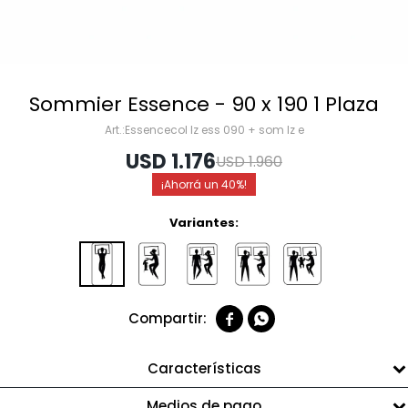
Sommier Essence - 90 x 190 1 Plaza
Essencecol lz ess 090 + som lz e
USD
1.176
USD
1.960
40
Variantes:


Características
Medios de pago