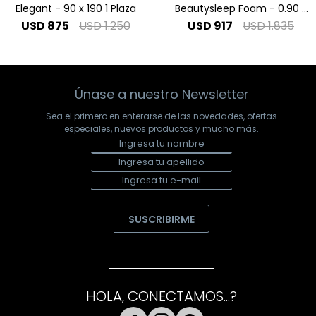
Elegant - 90 x 190 1 Plaza
Beautysleep Foam - 0.90 x
1.90 1 Plaza
USD
875
USD
1.250
USD
917
USD
1.835
Únase a nuestro Newsletter
Sea el primero en enterarse de las novedades, ofertas
especiales, nuevos productos y mucho más.
SUSCRIBIRME
HOLA, CONECTAMOS...?