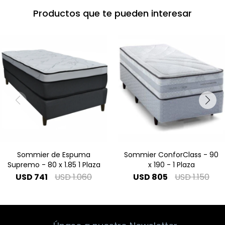
Productos que te pueden interesar
Sommier de Espuma
Sommier ConforClass - 90
Supremo - 80 x 1.85 1 Plaza
x 190 - 1 Plaza
USD
741
USD
1.060
USD
805
USD
1.150