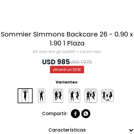
Sommier Simmons Backcare 26 - 0.90 x
1.90 1 Plaza
som sim gri cla090 + col sim bac
USD
985
USD
1.970
50
Variantes:


Características